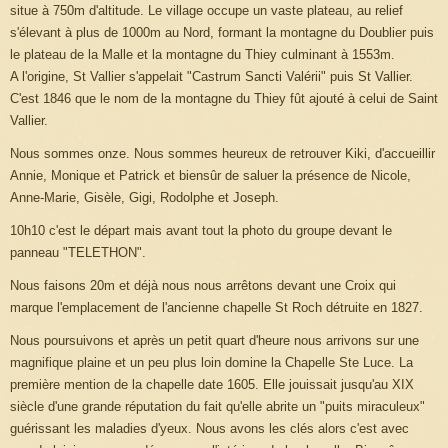
situe à 750m d'altitude. Le village occupe un vaste plateau, au relief
s'élevant à plus de 1000m au Nord, formant la montagne du Doublier puis
le plateau de la Malle et la montagne du Thiey culminant à 1553m.
A l'origine, St Vallier s'appelait "Castrum Sancti Valérii" puis St Vallier.
C'est 1846 que le nom de la montagne du Thiey fût ajouté à celui de Saint
Vallier.
Nous sommes onze. Nous sommes heureux de retrouver Kiki, d'accueillir
Annie, Monique et Patrick et biensûr de saluer la présence de Nicole,
Anne-Marie, Gisèle, Gigi, Rodolphe et Joseph.
10h10 c'est le départ mais avant tout la photo du groupe devant le
panneau "TELETHON".
Nous faisons 20m et déjà nous nous arrêtons devant une Croix qui
marque l'emplacement de l'ancienne chapelle St Roch détruite en 1827.
Nous poursuivons et après un petit quart d'heure nous arrivons sur une
magnifique plaine et un peu plus loin domine la Chapelle Ste Luce. La
première mention de la chapelle date 1605. Elle jouissait jusqu'au XIX
siècle d'une grande réputation du fait qu'elle abrite un "puits miraculeux"
guérissant les maladies d'yeux. Nous avons les clés alors c'est avec