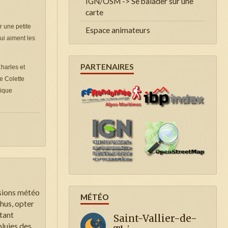
IGN/OSM -> Se balader sur une
carte
r une petite
Espace animateurs
ui aiment les
PARTENAIRES
Charles et
e Colette
nique
isions météo
MÉTÉO
thus, opter
tant
Saint-Vallier-de-
pluies des