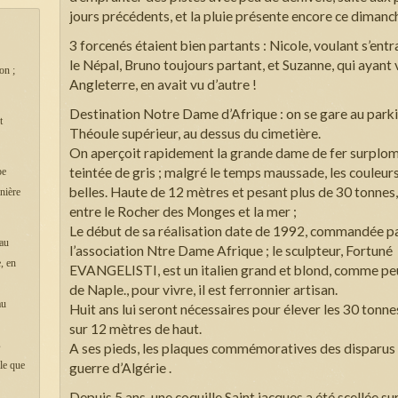
jours précédents, et la pluie présente encore ce dimanc
3 forcenés étaient bien partants : Nicole, voulant s’ent
le Népal, Bruno toujours partant, et Suzanne, qui ayant 
on ;
Angleterre, en avait vu d’autre !
Destination Notre Dame d’Afrique : on se gare au park
t
Théoule supérieur, au dessus du cimetière.
On aperçoit rapidement la grande dame de fer surplom
teintée de gris ; malgré le temps maussade, les couleur
pe
belles. Haute de 12 mètres et pesant plus de 30 tonnes, 
nière
entre le Rocher des Monges et la mer ;
Le début de sa réalisation date de 1992, commandée p
 au
l’association Ntre Dame Afrique ; le sculpteur, Fortuné
, en
EVANGELISTI, est un italien grand et blond, comme peu
de Naple., pour vivre, il est ferronnier artisan.
au
Huit ans lui seront nécessaires pour élever les 30 tonne
sur 12 mètres de haut.
s
A ses pieds, les plaques commémoratives des disparus l
lle que
guerre d’Algérie .
Depuis 5 ans, une coquille Saint jacques a été scellée sur