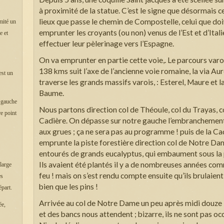
à proximité de la statue. C’est le signe que désormais c
lieux que passe le chemin de Compostelle, celui que do
mité un
emprunter les croyants (ou non) venus de l’Est et d’Ital
e et
effectuer leur pèlerinage vers l’Espagne.
On va emprunter en partie cette voie,. Le parcours varo
138 kms suit l’axe de l’ancienne voie romaine, la via Aure
est un
traverse les grands massifs varois, : Esterel, Maure et l
Baume.
 gauche
Nous partons direction col de Théoule, col du Trayas, co
e point
Cadière. On dépasse sur notre gauche l’embranchemen
aux grues ; ça ne sera pas au programme ! puis de la Ca
emprunte la piste forestière direction col de Notre Da
entourés de grands eucalyptus, qui embaument sous la 
Ils avaient été plantés il y a de nombreuses années co
large
feu ! mais on s’est rendu compte ensuite qu’ils brulaient
es
bien que les pins !
épart.
Arrivée au col de Notre Dame un peu après midi douze 
ée,
et des bancs nous attendent ; bizarre, ils ne sont pas oc