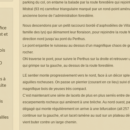
parking du col, on entame la balade par la route forestière qui rejoint
Mistral (93 m) carrefour triangulaire marqué par un rond-point amén
ancienne borne de l’administration forestière.
Nous descendons par un petit raccourci bordé d’asphodèles de Villars
fice
famille des lys) qui démarrent leur floraison, pour rejoindre la route f
t et
direction nord jusqu’au pont du Perthus.
Le pont enjambe le ruisseau au dessus d’un magnifique chaos de g
ois
rocher.
ON traverse le pont, pour suivre le Perthus sur la droite et retrouver u
0
qui grimpe sur la gauche, au dessus de la route forestière.
LE sentier monte progressivement vers le nord, face à un décor sple
s à
aiguilles rocheuses. On passe un pierrier (courant en ce lieu) suivi 
site
magnifique bois de yeuses très compact.
C’est maintenant une série de lacets de plus en plus serrés entre de
és
escarpements rocheux qui amènent à une brèche. Au nord ouest, par
dégagé qui monte régulièrement on arrive à une bifurcation (alt 257
continue sur la gauche, et un lacet ramène au sud sur un plateau d
illes
vient buter contre un large chemin.