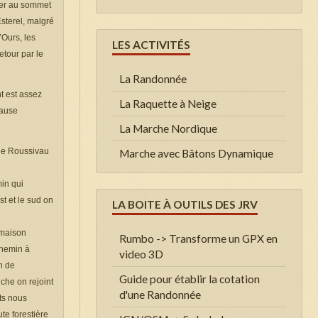
iver au sommet
sterel, malgré
’Ours, les
LES ACTIVITÉS
etour par le
La Randonnée
nt est assez
La Raquette à Neige
pause
La Marche Nordique
 de Roussivau
Marche avec Bâtons Dynamique
in qui
t et le sud on
LA BOITE À OUTILS DES JRV
 maison
Rumbo -> Transforme un GPX en
chemin à
video 3D
on de
Guide pour établir la cotation
uche on rejoint
d'une Randonnée
ets nous
te forestière