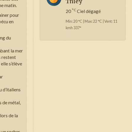
Thiey
he matin.
°C
20
Ciel dégagé
rainer pour
vécu en
Min: 20 °C | Max: 22 °C | Vent: 11
kmh 337°
ing du
bant la mer
s restent
elle s’élève
ar
 d’italiens
s de métal,
ors de la
 un rocher,