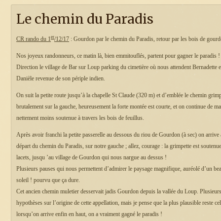
Le chemin du Paradis
er
CR rando du 1
/12/17
: Gourdon par le chemin du Paradis, retour par les bois de gourd
Nos joyeux randonneurs, ce matin là, bien emmitouflés, partent pour gagner le paradis !
Direction le village de Bar sur Loup parking du cimetière où nous attendent Bernadette e
Danièle revenue de son périple indien.
On suit la petite route jusqu’à la chapelle St Claude (320 m) et d’emblée le chemin grim
brutalement sur la gauche, heureusement la forte montée est courte, et on continue de ma
nettement moins soutenue à travers les bois de feuillus.
Après avoir franchi la petite passerelle au dessous du riou de Gourdon (à sec) on arrive
départ du chemin du Paradis, sur notre gauche ; allez, courage : la grimpette est soutenue
lacets, jusqu ’au village de Gourdon qui nous nargue au dessus !
Plusieurs pauses qui nous permettent d’admirer le paysage magnifique, auréolé d’un be
soleil ! pourvu que ça dure.
Cet ancien chemin muletier desservait jadis Gourdon depuis la vallée du Loup. Plusieur
hypothèses sur l’origine de cette appellation, mais je pense que la plus plausible reste ce
lorsqu’on arrive enfin en haut, on a vraiment gagné le paradis !