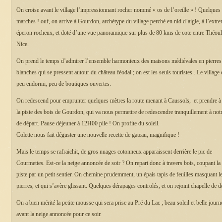
On croise avant le village l’impressionnant rocher nommé « os de l’oreille » ! Quelques
marches ! ouf, on arrive à Gourdon, archétype du village perché en nid d’aigle, à l’extre
éperon rocheux, et doté d’une vue panoramique sur plus de 80 kms de cote entre Théoul
Nice.
On prend le temps d’admirer l’ensemble harmonieux des maisons médiévales en pierres
blanches qui se pressent autour du château féodal ; on est les seuls touristes . Le village 
peu endormi, peu de boutiques ouvertes.
On redescend pour emprunter quelques mètres la route menant à Caussols, et prendre à
la piste des bois de Gourdon, qui va nous permettre de redescendre tranquillement à notr
de départ. Pause déjeuner à 12H00 pile ! On profite du soleil.
Colette nous fait déguster une nouvelle recette de gateau, magnifique !
Mais le temps se rafraichit, de gros nuages cotonneux apparaissent derrière le pic de
Courmettes. Est-ce la neige annoncée de soir ? On repart donc à travers bois, coupant la 
piste par un petit sentier. On chemine prudemment, un épais tapis de feuilles masquant l
pierres, et qui s’avère glissant. Quelques dérapages controlés, et on rejoint chapelle de d
On a bien mérité la petite mousse qui sera prise au Pré du Lac ; beau soleil et belle journ
avant la neige annoncée pour ce soir.