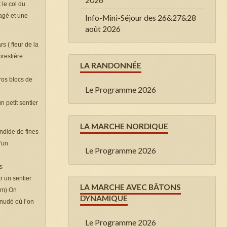
 le col du
agé et une
Info-Mini-Séjour des 26&27&28
août 2026
 ( fleur de la
orestière
LA RANDONNÉE
ros blocs de
Le Programme 2026
n petit sentier
LA MARCHE NORDIQUE
ndide de fines
d’un
Le Programme 2026
s
 un sentier
LA MARCHE AVEC BÂTONS
 m) On
DYNAMIQUE
énudé où l’on
Le Programme 2026