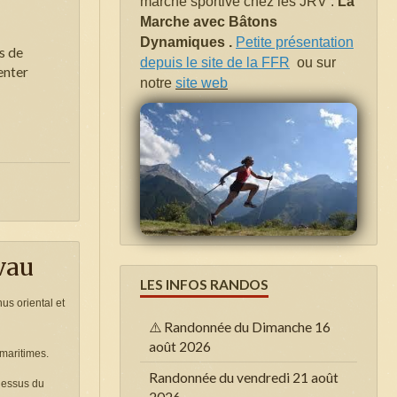
marche sportive chez les JRV .
La
Marche avec Bâtons
Dynamiques .
Petite présentation
s de
depuis le site de la FFR
ou sur
enter
notre
site web
vau
LES INFOS RANDOS
us oriental et
⚠️ Randonnée du Dimanche 16
août 2026
 maritimes.
Randonnée du vendredi 21 août
 dessus du
2026