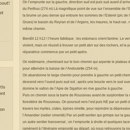
On l’emprunte sur la gauche, direction sud est puis sud avant d’arr
bout!
du Perthus (274 m) Là magnifique point de vue sur l’ensemble de l’E
et
la brume un peu dense qui entoure les sommes de l’Esterel (pic de l
Grues) le bassin du Reyran et de l’Argens, les maures, le haut-var.. r
même chemin.
Bientôt 12 h12 ! l’heure fatidique ; les estomacs crient famine. Le ve
violent, mais on réussit à trouver un petit abri sur des rochers, et la 
réparatrice commence par un petit apéro.
On redémarre, cheminant sur le bon chemin qui arpente le plateau
pour atteindre la baisse de l’Andoulette (254 m).
On abandonne le large chemin pour prendre à gauche un petit chem
descend vers l’ouest puis sud est ; après une boucle vers le sud oues
tis
domine le vallon de l’Apie de Sigallon en rive gauche à gauche.
ent
Puis on chemin sous la barre de Roussivau avant de surplomber la
forestière de Roussivau. On poursuit vers l’est puis NE par un petit 
ion
travers les myrtes, cistes, épines vinette, pour rejoindre la dépressi
.
l’Amandier (radier cimenté) Par un petit sentier qui grimpe sur la ga
un autre sentier transversal ; on l’emprunte à droite et quelques lac
ramènent à l’itinéraire emprunté au départ, où nous retrouvons la rou