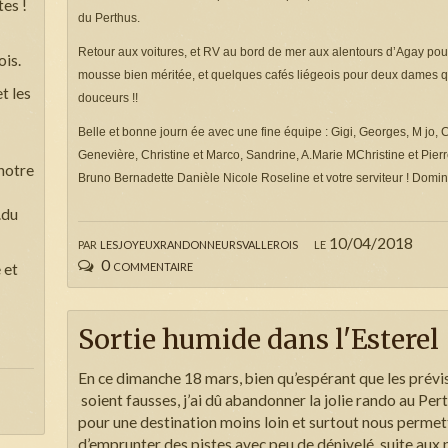
tes !
du Perthus.
Retour aux voitures, et RV au bord de mer aux alentours d’Agay pou
ois.
mousse bien méritée, et quelques cafés liégeois pour deux dames q
t les
douceurs !!
Belle et bonne journ ée avec une fine équipe : Gigi, Georges, M jo, 
Genevière, Christine et Marco, Sandrine, A.Marie MChristine et Pierr
notre
Bruno Bernadette Danièle Nicole Roseline et votre serviteur ! Domi
…du
par
lesjoyeuxrandonneursvallerois
le 10/04/2018
0 commentaire
 et
Sortie humide dans l'Esterel
En ce dimanche 18 mars, bien qu’espérant que les prév
soient fausses, j’ai dû abandonner la jolie rando au Per
pour une destination moins loin et surtout nous permet
d’emprunter des pistes avec peu de dénivelé, suite aux 