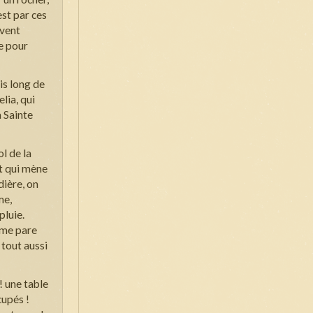
est par ces
ivent
ie pour
is long de
lia, qui
a Sainte
l de la
t qui mène
dière, on
me,
pluie.
mme pare
 tout aussi
! une table
cupés !