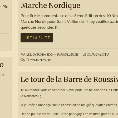
Marche Nordique
e Pic
Pour lire le commentaire de la 6éme Edition des 10 Km
Marche Nordiquede Saint Vallier de Thiey veuillez pati
quelques secondes !!!
LIRE LA SUITE
par
lesjoyeuxrandonneursvallerois
le 05/06/2018
0 commentaire
do
 le
Le tour de la Barre de Roussi
18 au rendez-vous ce vendredi 6 avril pour une balade dans le Perth
le Roussivau ;
la journée s’annonçait belle et ensoleillée malgré quelques entrées
Départ pour le col de Belle Barbe par Agay. Les voitures garées au