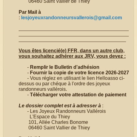
06460 Saint Vallier de Thiey
Par Mail à
:
lesjoyeuxrandonneursvallerois@gmail.com
________________________________________
________________________________________
_______________________________________
Vous êtes licencié(e)
FFR, dans un autre club,
vous souhaitez adhérer aux JRV, vous devez :
-
Remplir le Bulletin d'adhésion
-
Fournir la copie de votre licence 2026-2027
- Vous réglez en utilisant le lien Helloasso ci-
dessus ou par chéque à l'ordre des joyeux
randonneurs vallérois.
-
Télécharger votre attestation de paiement
Le dossier complet est à adresser à
:
- Les Joyeux Randonneurs Vallérois
L'Espace du Thiey
101, Allée Charles Bonome
06460 Saint Vallier de Thiey