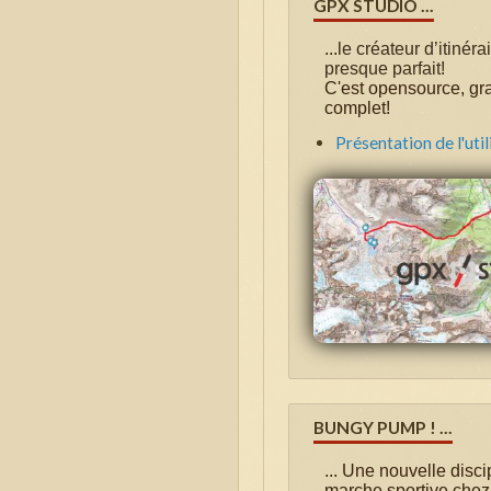
GPX STUDIO ...
...
le créateur d’itinéra
presque parfait!
C'est opensource, grat
complet!
Présentation de l'util
BUNGY PUMP ! ...
...
Une nouvelle disci
marche sportive chez