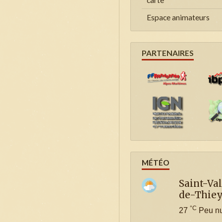
Espace animateurs
PARTENAIRES
MÉTÉO
Saint-Val
de-Thie
°C
27
Peu n