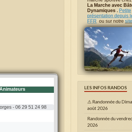
La Marche avec Bâ
Dynamiques .
Petite
présentation depuis le
FFR
ou sur notre
sit
LES INFOS RANDOS
⚠️ Randonnée du Dima
août 2026
Randonnée du vendred
2026