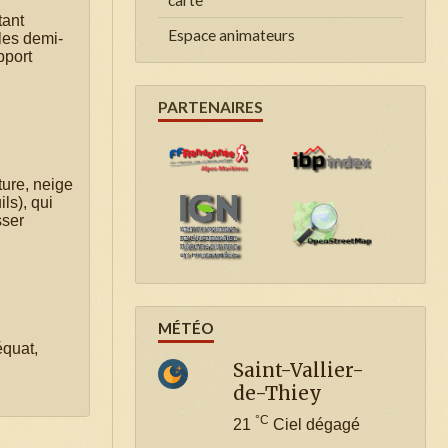
tant
Espace animateurs
 les demi-
pport
PARTENAIRES
ture, neige
ls), qui
sser
MÉTÉO
équat,
Saint-Vallier-
de-Thiey
°C
21
Ciel dégagé