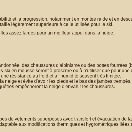
abilité et la progression, notamment en montée raide et en desce
ille légèrement supérieure à celle utilisée pour le ski.
lles assez larges pour un meilleur appui dans la neige.
ndonnée, des chaussures d'alpinisme ou des bottes fourrées (b
s-ski en mousse seront à proscrire ou à n'utiliser que pour une
une résistance au froid et à l'humidité souvent très limitée.
a neige et évite d'avoir les pieds et le bas des jambes trempés
s guêtres empêcheront la neige d'envahir les chaussures.
types de vêtements superposes avec transfert et évacuation de la
t adaptable aux modifications thermiques et hygrométriques liées 