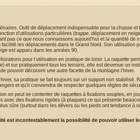
lénaires. Outil de déplacement indispensable pour la chasse et l
fonction d'utilisations particulières (trappe, déplacement en nei
ant pas ce que nous connaissons aujourd'hui et la quantité de 
 facilité les déplacements dans le Grand Nord. Son utilisation po
eige
est apparu dans les années 90.
rations pour l'utilisation en pratique de loisir. La raquette perm
e) et sur pratiquement tous les terrains, elle est devenue un ins
 de pouvoir découvrir une autre facette de la montagne l'hiver.
hiver, sa pratique se fait toujours sur un support non stabilisé.
ngers et qu'il conviendra de respecter quelques règles de sécur
ation on peut se contenter de raquettes à fixations souples, en jo
ttes avec des fixations rigides (à plaques) ce qui présente beauc
lus sûre (surtout dans les dévers ou les pieds ont tendance à so
té est incontestablement la possibilité de pouvoir utiliser l