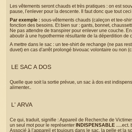
Les vêtements seront chauds et très pratiques : on est so
pause, l'enlever pour la descente. Il faut donc que tout ceci 
Par exemple :
sous-vêtements chauds (caleçon et tee-shirt)
fonction des besoins. Et bien sur : gants, bonnet, chaussette
Ne pas attendre de transpirer pour enlever une couche. En
aboutir à une hypothermie résultante de la déperdition de c
A mettre dans le sac : un tee-shirt de rechange (ne pas re
duvet) en cas d'arrêt prolongé bivouac volontaire ou non (ce
LE SAC A DOS
Quelle que soit la sortie prévue, un sac à dos est indispe
alimenter..
L' ARVA
Ce qui, traduit, signifie : Appareil de Recherche de Victim
un seul mot pour le représenter
INDISPENSABLE
.....ect.
Associé à l'appareil et toujours dans le sac, la pelle et 