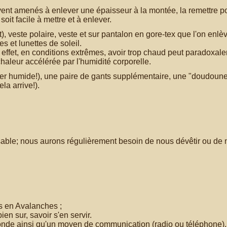
uvent amenés à enlever une épaisseur à la montée, la remettre p
soit facile à mettre et à enlever.
, veste polaire, veste et sur pantalon en gore-tex que l'on enlè
s et lunettes de soleil.
 effet, en conditions extrêmes, avoir trop chaud peut paradoxal
haleur accélérée par l'humidité corporelle.
ster humide!), une paire de gants supplémentaire, une "doudoune
la arrive!).
nsable; nous aurons régulièrement besoin de nous dévêtir ou de
es en Avalanches ;
 bien sur, savoir s'en servir.
la sonde ainsi qu'un moyen de communication (radio ou téléphone)