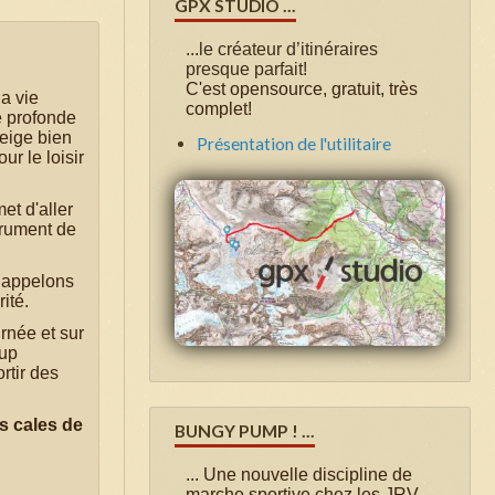
GPX STUDIO ...
...
le créateur d’itinéraires
presque parfait!
C'est opensource, gratuit, très
a vie
complet!
ge profonde
neige bien
Présentation de l'utilitaire
ur le loisir
et d'aller
trument de
 Rappelons
ité.
urnée et sur
oup
rtir des
es cales de
BUNGY PUMP ! ...
...
Une nouvelle discipline de
marche sportive chez les JRV .