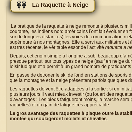
La Raquette à Neige
La pratique de la raquette à neige remonte à plusieurs mil
courante, les indiens nord américains l'ont fait évoluer en 
sur de longues distances) les voies de communication n'ét
supérieure à nos montagnes. Elle a servi aux militaires et à
est très récente, le véritable essor de l'activité
raquette à n
Depuis, cet engin simple à l'origine a subi beaucoup d’amélio
presque partout, sur tous types de neige (sauf en neige dur
loisir ludique et a permit à un grand nombre de pratiquants
En passe de détrôner le ski de fond en stations de sports d’
que la montagne et la neige présentent parfois quelques da
Les raquettes doivent être adaptées à la sortie : si en initi
plusieurs jours il vaut mieux investir (ou louer) des raque
d'avantages : Les pieds fatigueront moins, la marche sera p
raquettes) et un gain de fatigue très appréciable.
Le gros avantage des raquettes à plaque outre la stabili
montée qui soulageront mollets et chevilles.