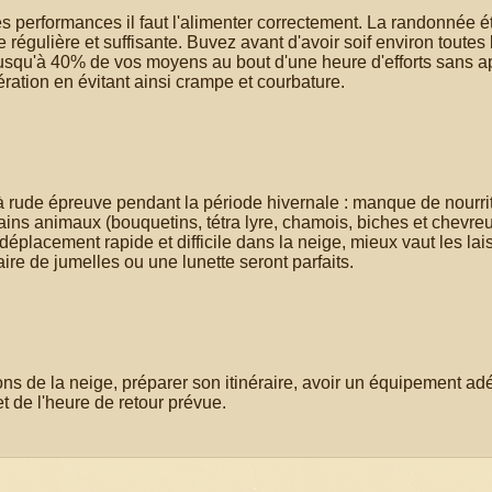
es performances il faut l'alimenter correctement. La randonnée é
e régulière et suffisante. Buvez avant d'avoir soif environ toutes
 jusqu'à 40% de vos moyens au bout d'une heure d'efforts sans a
ration en évitant ainsi crampe et courbature.
à rude épreuve pendant la période hivernale : manque de nourri
ains animaux (bouquetins, tétra lyre, chamois, biches et chevreui
déplacement rapide et difficile dans la neige, mieux vaut les lai
ire de jumelles ou une lunette seront parfaits.
ons de la neige, préparer son itinéraire, avoir un équipement ad
et de l'heure de retour prévue.