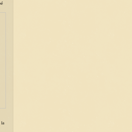
é 
la 