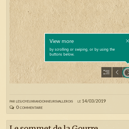
par
lesjoyeuxrandonneursvallerois
le 14/03/2019
0 commentaire
Le sommet de la Gourre