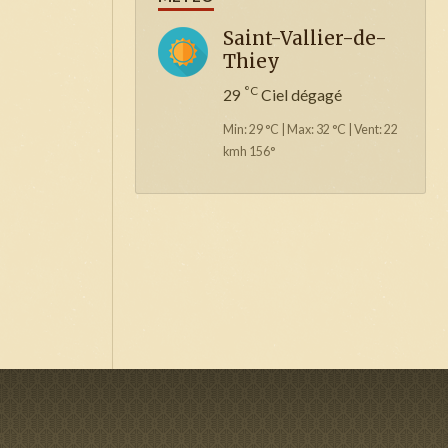
Saint-Vallier-de-
Thiey
°C
29
Ciel dégagé
Min: 29 °C | Max: 32 °C | Vent: 22
kmh 156°