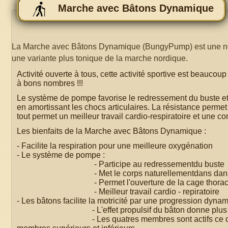
Marche avec Bâtons Dynamique
La Marche avec Bâtons Dynamique (BungyPump) est une nouve
une variante plus tonique de la marche nordique.
Activité ouverte à tous, cette activité sportive est beauco
à bons nombres !!!
Le système de pompe favorise le redressement du buste e
en amortissant les chocs articulaires. La résistance permet
tout permet un meilleur travail cardio-respiratoire et une 
Les bienfaits de la Marche avec Bâtons Dynamique :
- Facilite la respiration pour une meilleure oxygénation
- Le système de pompe :
- Participe au redressementdu buste
- Met le corps naturellementdans dans une
- Permet l'ouverture de la cage thoracique p
- Meilleur travail cardio - repiratoire
- Les bâtons facilite la motricité par une progression dyna
- L'effet propulsif du bâton donne plus de motic
- Les quatres membres sont actifs ce qui permet d