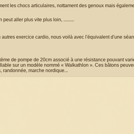
cs articulaires, nottament des genoux mais égaleme
ut aller plus vite plus loin, .........
utres exercice cardio, nous voilà avec l'équivalent d'une séa
tème de pompe de 20cm associé à une résistance pouvant varie
illable sur un modèle nommé « Walkathlon ». Ces bâtons peuven
ss, randonnée, marche nordique...