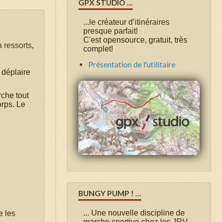
GPX STUDIO ...
...
le créateur d’itinéraires
presque parfait!
C'est opensource, gratuit, très
 ressorts,
complet!
Présentation de l'utilitaire
 déplaire
che tout
orps. Le
BUNGY PUMP ! ...
...
Une nouvelle discipline de
 les
marche sportive chez les JRV .