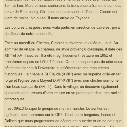
Tom et Léo, Marc et nous souhaitons la bienvenue à Sandrine qui nous
arrive de Strasbourg, Ghislaine qui nous vient de Tahiti et Claude qui
vient de moins loin puisqu’il nous arrive de Fayence.
Les voitures chargées, nous voilà partis en direction de Cipières, point
de départ de notre randonnée.
Face au massif du Cheiron, Cipières surplombe la vallée du Loup. Au
sommet du village, le château, de style provençal classique, il date des
XIII° et XVIII siècles. Il a été magnifiquement restauré en 1951 et
transformé depuis en hôtel 4 étoiles. On ne manquera pas de citer deux
bâtiments inscrits à l'inventaire supplémentaire des monuments
historiques : la chapelle St Claude (XVII°) avec sa superbe grille en fer
forgé et l'église Saint Mayeul (XVI°-XVII°) avec son clocher surmonté
d'un beau campanile (XVIII°). Dans le village, on découvre également
quelques petits trésors d'architecture en se promenant dans ses ruelles
pittoresques.
Il est 09h10 lorsque le groupe se met en marche. Le sentier est
agréable, nous sommes sur le GR4. C’est entre bergeries, bories et
Dolines que nous progressons ce décors est superbe et on ne peut que