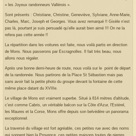
« les Joyeux randonneurs Vallérois ».
Sont présents : Christiane, Christine, Geneviève, Sylviane, Anne-Marie,
Charles, Marc, Joseph et Georges. Vous avez remarqué !! Gisèle n’est
pas là, pourtant je suis persuadé qu’elle aurait bien aimé !!! On ne la
refera pas cette année !!
La répartition dans les voitures est faite, nous voilà partis en direction
de Mons. Nous passerons par Escragnolles. Il fait très beau, nous
allons nous régaler.
Après une bonne demi-heure de route, nous voilà sur le point de départ
de la randonnée. Nous partirons de la Place St Sébastien mais pas
sans avoir fait la petite photo du groupe devant la fontaine de cette
même place datant du XVIIIe.
Le village de Mons est vraiment superbe. Situé à 814 mètres d'altitude,
c’est comme Cabris, un véritable balcon sur la Côte d'Azur, l'Estérel,
les Maures et la Corse, Mons offre depuis son belvédère un panorama
exceptionnel.
La traversé du village est fort agréable, ces petites rue avec des noms
qui sonnent bien la Provence, ces petites maisons toutes de pierres