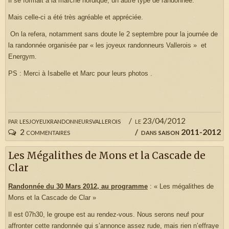
Il se formait à la marche nordique, un autre type de randonnée.
Mais celle-ci a été très agréable et appréciée.
On la refera, notamment sans doute le 2 septembre pour la journée de
la randonnée organisée par « les joyeux randonneurs Vallerois » et
Energym.
PS : Merci à Isabelle et Marc pour leurs photos .
par
lesjoyeuxrandonneursvallerois
le 23/04/2012
2 commentaires
dans
saison 2011-2012
Les Mégalithes de Mons et la Cascade de
Clar
Randonnée du 30 Mars 2012, au programme
: « Les mégalithes de
Mons et la Cascade de Clar »
Il est 07h30, le groupe est au rendez-vous. Nous serons neuf pour
affronter cette randonnée qui s’annonce assez rude, mais rien n’effraye