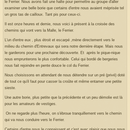
le Ferrier. Nous avons fait une halte pour permettre au groupe d'aller
examiner une belle borie que certains d'entre nous avaient méprisée tel
un gros tas de cailloux. Tant pis pour ceux-ci.
Il est onze heures et demie, nous voici à présent à la croisée des
chemins qui vont vers la Malle, le Ferrier.
L'un d'entre eux , plus étroit et escarpé ,mène directement vers le
milieu du chemin d'Entrevaux qui sera notre dernière étape. Mais nous
le garderons pour une prochaine découverte. Et après le pique-nique
nous emprunterons le plus confortable. Celui qui bordé de bergeries
nous fait rejoindre en pente douce le col du Ferrier.
Nous choisissons en attendant de nous détendre sur un pré (privé) doté
de tout ce qu'il faut pour casser la croûte et même entamer une petite
sieste.
Une autre borie, plus petite que la précédente et un peu démolie est là
pour les amateurs de vestiges.
On ne regarde plus l'heure, on s'ébroue tranquillement vers le chemin
qui va nous conduire vers le Ferrier.
Certains d'entre nous le connaissent et c'est avec plaisir que nous nous