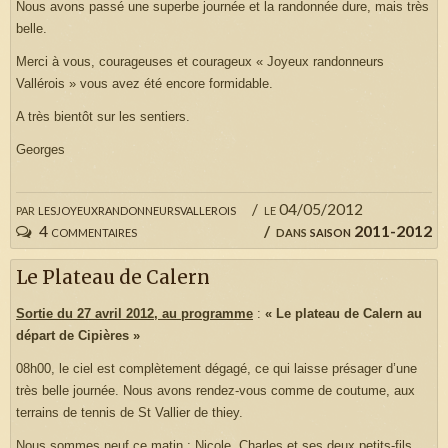
Nous avons passé une superbe journée et la randonnée dure, mais très
belle.
Merci à vous, courageuses et courageux « Joyeux randonneurs
Vallérois » vous avez été encore formidable.
A très bientôt sur les sentiers.
Georges
par
lesjoyeuxrandonneursvallerois
le 04/05/2012
4 commentaires
dans
saison 2011-2012
Le Plateau de Calern
Sortie du 27 avril 2012, au programme
:
« Le plateau de Calern au
départ de Cipières »
08h00, le ciel est complètement dégagé, ce qui laisse présager d’une
très belle journée. Nous avons rendez-vous comme de coutume, aux
terrains de tennis de St Vallier de thiey.
Nous sommes neuf ce matin : Nicole, Charles et ses deux petits-fils