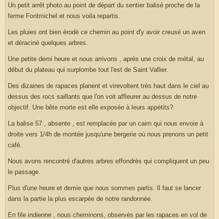
Un petit arrêt photo au point de départ du sentier balisé proche de la
ferme Fontmichel et nous voila repartis.
Les pluies ont bien érodé ce chemin au point d'y avoir creusé un aven
et déraciné quelques arbres.
Une petite demi heure et nous arrivons , après une croix de métal, au
début du plateau qui surplombe tout l'est de Saint Vallier.
Des dizaines de rapaces planent et virevoltent très haut dans le ciel au
dessus des rocs saillants que l'on voit affleurer au dessus de notre
objectif. Une bête morte est elle exposée à leurs appétits?
La balise 57 , absente , est remplacée par un cairn qui nous envoie à
droite vers 1/4h de montée jusqu'une bergerie où nous prenons un petit
café.
Nous avons rencontré d'autres arbres effondrés qui compliquent un peu
le passage.
Plus d'une heure et demie que nous sommes partis. Il faut se lancer
dans la partie la plus escarpée de notre randonnée.
En file indienne , nous cheminons, observés par les rapaces en vol de