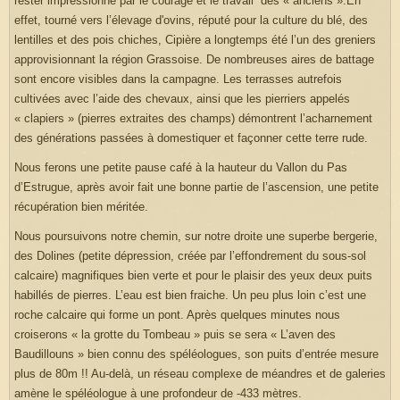
rester impressionné par le courage et le travail des « anciens ».En
effet, tourné vers l’élevage d'ovins, réputé pour la culture du blé, des
lentilles et des pois chiches, Cipière a longtemps été l’un des greniers
approvisionnant la région Grassoise. De nombreuses aires de battage
sont encore visibles dans la campagne. Les terrasses autrefois
cultivées avec l’aide des chevaux, ainsi que les pierriers appelés
« clapiers » (pierres extraites des champs) démontrent l’acharnement
des générations passées à domestiquer et façonner cette terre rude.
Nous ferons une petite pause café à la hauteur du Vallon du Pas
d’Estrugue, après avoir fait une bonne partie de l’ascension, une petite
récupération bien méritée.
Nous poursuivons notre chemin, sur notre droite une superbe bergerie,
des Dolines (petite dépression, créée par l’effondrement du sous-sol
calcaire) magnifiques bien verte et pour le plaisir des yeux deux puits
habillés de pierres. L’eau est bien fraiche. Un peu plus loin c’est une
roche calcaire qui forme un pont. Après quelques minutes nous
croiserons « la grotte du Tombeau » puis se sera « L’aven des
Baudillouns » bien connu des spéléologues, son puits d’entrée mesure
plus de 80m !! Au-delà, un réseau complexe de méandres et de galeries
amène le spéléologue à une profondeur de -433 mètres.