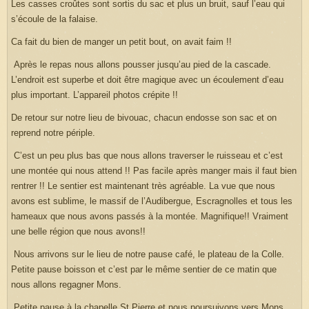
Les casses croûtes sont sortis du sac et plus un bruit, sauf l’eau qui
s’écoule de la falaise.
Ca fait du bien de manger un petit bout, on avait faim !!
Après le repas nous allons pousser jusqu’au pied de la cascade.
L’endroit est superbe et doit être magique avec un écoulement d’eau
plus important. L’appareil photos crépite !!
De retour sur notre lieu de bivouac, chacun endosse son sac et on
reprend notre périple.
C’est un peu plus bas que nous allons traverser le ruisseau et c’est
une montée qui nous attend !! Pas facile après manger mais il faut bien
rentrer !! Le sentier est maintenant très agréable. La vue que nous
avons est sublime, le massif de l’Audibergue, Escragnolles et tous les
hameaux que nous avons passés à la montée. Magnifique!! Vraiment
une belle région que nous avons!!
Nous arrivons sur le lieu de notre pause café, le plateau de la Colle.
Petite pause boisson et c’est par le même sentier de ce matin que
nous allons regagner Mons.
Petite pause à la chapelle St Pierre et nous poursuivons vers Mons.