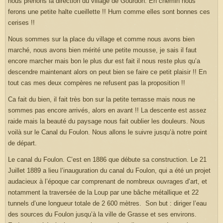
nous prenons la direction du village de Gourdon. En chemin nous
ferons une petite halte cueillette !! Hum comme elles sont bonnes ces
cerises !!
Nous sommes sur la place du village et comme nous avons bien
marché, nous avons bien mérité une petite mousse, je sais il faut
encore marcher mais bon le plus dur est fait il nous reste plus qu’a
descendre maintenant alors on peut bien se faire ce petit plaisir !! En
tout cas mes deux compères ne refusent pas la proposition !!
Ca fait du bien, il fait très bon sur la petite terrasse mais nous ne
sommes pas encore arrivés, alors en avant !! La descente est assez
raide mais la beauté du paysage nous fait oublier les douleurs. Nous
voilà sur le Canal du Foulon. Nous allons le suivre jusqu’à notre point
de départ.
Le canal du Foulon. C’est en 1886 que débute sa construction. Le 21
Juillet 1889 a lieu l’inauguration du canal du Foulon, qui a été un projet
audacieux à l’époque car comprenant de nombreux ouvrages d’art, et
notamment la traversée de la Loup par une bâche métallique et 22
tunnels d’une longueur totale de 2 600 mètres. Son but : diriger l’eau
des sources du Foulon jusqu’à la ville de Grasse et ses environs.