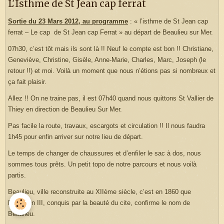
L'Isthme de St Jean cap ferrat
Sortie du 23 Mars 2012, au programme
: « l’isthme de St Jean cap
ferrat – Le cap de St Jean cap Ferrat » au départ de Beaulieu sur Mer.
07h30, c’est tôt mais ils sont là !! Neuf le compte est bon !! Christiane,
Geneviève, Christine, Gisèle, Anne-Marie, Charles, Marc, Joseph (le
retour !!) et moi. Voilà un moment que nous n’étions pas si nombreux et
ça fait plaisir.
Allez !! On ne traine pas, il est 07h40 quand nous quittons St Vallier de
Thiey en direction de Beaulieu Sur Mer.
Pas facile la route, travaux, escargots et circulation !! Il nous faudra
1h45 pour enfin arriver sur notre lieu de départ.
Le temps de changer de chaussures et d’enfiler le sac à dos, nous
sommes tous prêts. Un petit topo de notre parcours et nous voilà
partis.
Beaulieu, ville reconstruite au XIIème siècle, c’est en 1860 que
Napoléon III, conquis par la beauté du cite, confirme le nom de
Beaulieu.