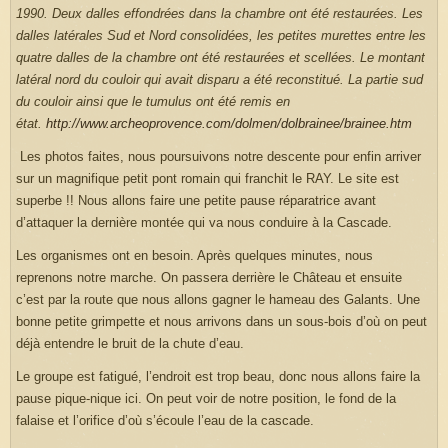
1990. Deux dalles effondrées dans la chambre ont été restaurées. Les
dalles latérales Sud et Nord consolidées, les petites murettes entre les
quatre dalles de la chambre ont été restaurées et scellées. Le montant
latéral nord du couloir qui avait disparu a été reconstitué. La partie sud
du couloir ainsi que le tumulus ont été remis en
état.
http://www.archeoprovence.com/dolmen/dolbrainee/brainee.htm
Les photos faites, nous poursuivons notre descente pour enfin arriver
sur un magnifique petit pont romain qui franchit le RAY. Le site est
superbe !! Nous allons faire une petite pause réparatrice avant
d’attaquer la dernière montée qui va nous conduire à la Cascade.
Les organismes ont en besoin. Après quelques minutes, nous
reprenons notre marche. On passera derrière le Château et ensuite
c’est par la route que nous allons gagner le hameau des Galants. Une
bonne petite grimpette et nous arrivons dans un sous-bois d’où on peut
déjà entendre le bruit de la chute d’eau.
Le groupe est fatigué, l’endroit est trop beau, donc nous allons faire la
pause pique-nique ici. On peut voir de notre position, le fond de la
falaise et l’orifice d’où s’écoule l’eau de la cascade.