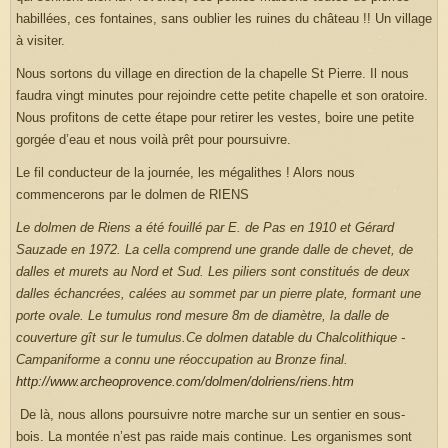
habillées, ces fontaines, sans oublier les ruines du château !! Un village
à visiter.
Nous sortons du village en direction de la chapelle St Pierre. Il nous
faudra vingt minutes pour rejoindre cette petite chapelle et son oratoire.
Nous profitons de cette étape pour retirer les vestes, boire une petite
gorgée d’eau et nous voilà prêt pour poursuivre.
Le fil conducteur de la journée, les mégalithes ! Alors nous
commencerons par le dolmen de RIENS
Le dolmen de Riens a été fouillé par E. de Pas en 1910 et Gérard
Sauzade en 1972. La cella comprend une grande dalle de chevet, de
dalles et murets au Nord et Sud. Les piliers sont constitués
de deux
dalles échancrées, calées au sommet par un pierre plate, formant une
porte ovale. Le tumulus rond mesure 8m de diamètre, la dalle de
couverture gît sur le tumulus.
Ce dolmen datable du Chalcolithique -
Campaniforme a connu une réoccupation au Bronze final.
http://www.archeoprovence.com/dolmen/dolriens/riens.htm
De là, nous allons poursuivre notre marche sur un sentier en sous-
bois. La montée n’est pas raide mais continue. Les organismes sont