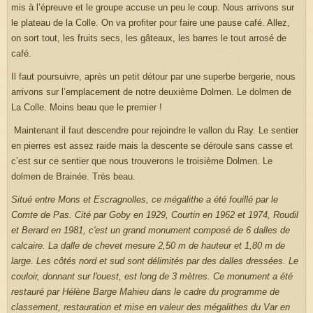
mis à l’épreuve et le groupe accuse un peu le coup. Nous arrivons sur
le plateau de la Colle. On va profiter pour faire une pause café. Allez,
on sort tout, les fruits secs, les gâteaux, les barres le tout arrosé de
café.
Il faut poursuivre, après un petit détour par une superbe bergerie, nous
arrivons sur l’emplacement de notre deuxième Dolmen. Le dolmen de
La Colle. Moins beau que le premier !
Maintenant il faut descendre pour rejoindre le vallon du Ray. Le sentier
en pierres est assez raide mais la descente se déroule sans casse et
c’est sur ce sentier que nous trouverons le troisième Dolmen. Le
dolmen de Brainée. Très beau.
Situé entre Mons et Escragnolles, ce mégalithe a été fouillé par le
Comte de Pas. Cité par Goby en 1929, Courtin en 1962 et 1974, Roudil
et Berard en 1981, c'est un grand monument composé de 6 dalles de
calcaire. La dalle de chevet mesure 2,50 m de hauteur et 1,80 m de
large. Les côtés nord et sud sont délimités par des dalles dressées. Le
couloir, donnant sur l'ouest, est long de 3 mètres. Ce monument a été
restauré par Hélène Barge Mahieu dans le cadre du programme de
classement, restauration et mise en valeur des mégalithes du Var en