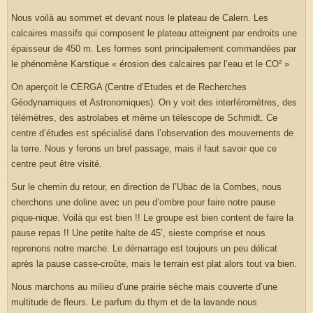
Nous voilà au sommet et devant nous le plateau de Calern. Les
calcaires massifs qui composent le plateau atteignent par endroits une
épaisseur de 450 m. Les formes sont principalement commandées par
le phénomène Karstique « érosion des calcaires par l’eau et le CO² »
On aperçoit le CERGA (Centre d’Etudes et de Recherches
Géodynamiques et Astronomiques). On y voit des interféromètres, des
télémètres, des astrolabes et même un télescope de Schmidt. Ce
centre d’études est spécialisé dans l’observation des mouvements de
la terre. Nous y ferons un bref passage, mais il faut savoir que ce
centre peut être visité.
Sur le chemin du retour, en direction de l’Ubac de la Combes, nous
cherchons une doline avec un peu d’ombre pour faire notre pause
pique-nique. Voilà qui est bien !! Le groupe est bien content de faire la
pause repas !! Une petite halte de 45’, sieste comprise et nous
reprenons notre marche. Le démarrage est toujours un peu délicat
après la pause casse-croûte, mais le terrain est plat alors tout va bien.
Nous marchons au milieu d’une prairie sèche mais couverte d’une
multitude de fleurs. Le parfum du thym et de la lavande nous