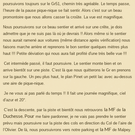
poursuivons toujours sur le Gr51, chemin très agréable. Le temps passe,
l’heure de la pause pique-nique se fait sentir. Alors c'est sur un beau
promontoire que nous allons casser la croûte. La vue est magnifique.
Nous poursuivons sur ce beau sentier et arrivé sur une crête, je dois
admettre que je ne suis pas là où je devrais !! Alors même si le sentier
nous aurait ramené aux voitures (même distance après vérification) nous
faisons marche arrière et reprenons le bon sentier quelques mètres plus
haut !!! Petite déviation qui nous aura fait profité d'une très belle vue !!!
Cet intermède passé, il faut poursuivre. Le sentier monte bien et on
arrive bientôt sur une piste. C’est là que nous quitterons le Gr en prenons
sur la gauche. Un peu plus haut, le plan Pinet un petit lac avec au-dessus
une aire de pique-nique.
Je ne vous ai pas parlé du temps !! Il fait une journée magnifique, ciel
d’azur et 20°.
la MF
la
C’est la descente, par la piste et bientôt nous retrouvons
de
Duchesse.
Pour
me faire pardonner, je ne vais pas prendre le sentier
prévu mais poursuivre sur la piste des cols en direction du Col de l’aire de
la MF
l’Olivier. De là, nous poursuivrons vers notre parking et
de Malpey.