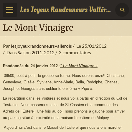
Les Joyeux Randonneurs Vallérois
Le Mont Vinaigre
Par
lesjoyeuxrandonneursvallerois
Le 25/01/2012
Dans
Saison 2011-2012
3 commentaires
Randonnée du 24 janvier 2012
:
" Le Mont Vinaigre »
08h00, petit à petit, le groupe se forme. Nous serons onze!! Christiane,
Geneviève, Gisèle, Sylviane, Anne-Marie, Bella, Rodolphe, Charles,
Joseph et Georges sans oublier le onzième « Pipo ».
La répartition dans les voitures et nous voilà partis en direction du Col de
Testanier. Nous passerons le lac de St Cassien et la commune des
Adrets de l’Esterel. Une fois au col, nous prenons à gauche pour arriver
au parking situé à proximité de la maison forestière du Malpey.
Aujourd’hui c’est dans le Massif de l’Esterel que nous allons marcher.