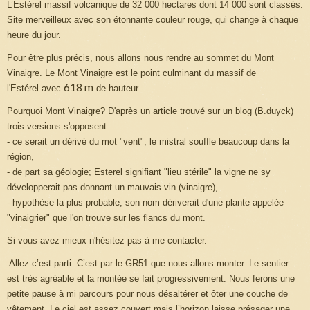
L’Estérel
massif volcanique de
32 000 hectares
dont 14 000 sont classés
.
Site merveilleux avec son étonnante couleur rouge, qui change à chaque
heure du jour.
Pour être plus précis, nous allons nous rendre au sommet du Mont
Vinaigre. Le Mont Vinaigre est le point culminant du massif de
618 m
l'Estérel avec
de hauteur.
Pourquoi Mont Vinaigre? D'après un article trouvé sur un blog (B.duyck)
trois versions s'opposent:
- ce serait un dérivé du mot "vent", le mistral souffle beaucoup dans la
région,
- de part sa géologie; Esterel signifiant "lieu stérile" la vigne ne sy
développerait pas donnant un mauvais vin (vinaigre),
- hypothèse la plus probable, son nom dériverait d'une plante appelée
"vinaigrier" que l'on trouve sur les flancs du mont.
Si vous avez mieux n'hésitez pas à me contacter.
Allez c’est parti. C’est par le GR51 que nous allons monter. Le sentier
est très agréable et la montée se fait progressivement. Nous ferons une
petite pause à mi parcours pour nous désaltérer et ôter une couche de
vêtement. Le ciel est assez couvert mais l’horizon laisse présager une