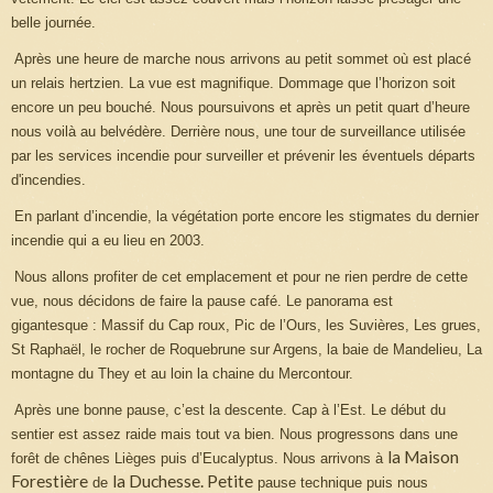
belle journée.
Après une heure de marche nous arrivons au petit sommet où est placé
un relais hertzien. La vue est magnifique. Dommage que l’horizon soit
encore un peu bouché. Nous poursuivons et après un petit quart d’heure
nous voilà au belvédère. Derrière nous, une tour de surveillance utilisée
par les services incendie pour surveiller et prévenir les éventuels départs
d'incendies.
En parlant d’incendie, la végétation porte encore les stigmates du dernier
incendie qui a eu lieu en 2003.
Nous allons profiter de cet emplacement et pour ne rien perdre de cette
vue, nous décidons de faire la pause café. Le panorama est
gigantesque : Massif du Cap roux, Pic de l’Ours, les Suvières, Les grues,
St Raphaël, le rocher de Roquebrune sur Argens, la baie de Mandelieu, La
montagne du They et au loin la chaine du Mercontour.
Après une bonne pause, c’est la descente. Cap à l’Est. Le début du
sentier est assez raide mais tout va bien. Nous progressons dans une
la Maison
forêt de chênes Lièges puis d’Eucalyptus. Nous arrivons à
Forestière
la Duchesse.
Petite
de
pause technique puis nous