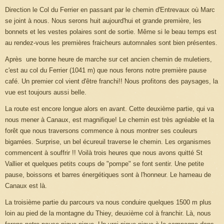
Direction le Col du Ferrier en passant par le chemin d'Entrevaux où Marc
se joint à nous. Nous serons huit aujourd'hui et grande première, les
bonnets et les vestes polaires sont de sortie. Même si le beau temps est
au rendez-vous les premières fraicheurs automnales sont bien présentes.
Après une bonne heure de marche sur cet ancien chemin de muletiers,
c'est au col du Ferrier (
1041 m
) que nous ferons notre première pause
café. Un premier col vient d'être franchi!! Nous profitons des paysages, la
vue est toujours aussi belle.
La route est encore longue alors en avant. Cette deuxième partie, qui va
nous mener à Canaux, est magnifique! Le chemin est très agréable et la
forêt que nous traversons commence à nous montrer ses couleurs
bigarrées. Surprise, un bel écureuil traverse le chemin. Les organismes
commencent à souffrir !! Voilà trois heures que nous avons quitté St
Vallier et quelques petits coups de "pompe" se font sentir. Une petite
pause, boissons et barres énergétiques sont à l'honneur. Le hameau de
Canaux est là.
La troisième partie du parcours va nous conduire quelques
1500 m
plus
loin au pied de la montagne du Thiey, deuxième col à franchir. Là, nous