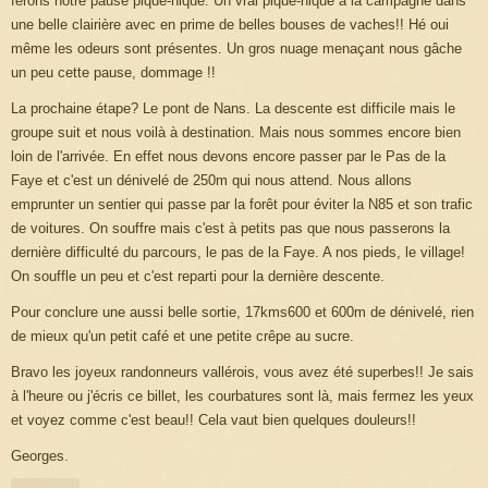
ferons notre pause pique-nique. Un vrai pique-nique à la campagne dans
une belle clairière avec en prime de belles bouses de vaches!! Hé oui
même les odeurs sont présentes. Un gros nuage menaçant nous gâche
un peu cette pause, dommage !!
La prochaine étape? Le pont de Nans. La descente est difficile mais le
groupe suit et nous voilà à destination. Mais nous sommes encore bien
loin de l'arrivée. En effet nous devons encore passer par le Pas de
la
Faye
et c'est un dénivelé de 250m qui nous attend. Nous allons
emprunter un sentier qui passe par la forêt pour éviter
la N
85 et son trafic
de voitures. On souffre mais c'est à petits pas que nous passerons la
dernière difficulté du parcours, le pas de
la Faye. A
nos pieds, le village!
On souffle un peu et c'est reparti pour la dernière descente.
Pour conclure une aussi belle sortie, 17kms600 et 600m de dénivelé, rien
de mieux qu'un petit café et une petite crêpe au sucre.
Bravo les joyeux randonneurs vallérois, vous avez été superbes!! Je sais
à l'heure ou j'écris ce billet, les courbatures sont là, mais fermez les yeux
et voyez comme c'est beau!! Cela vaut bien quelques douleurs!!
Georges.