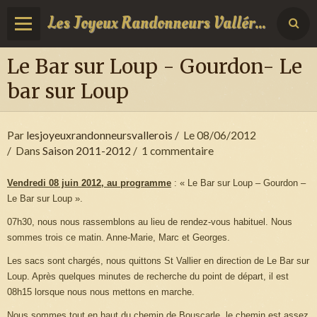
Les Joyeux Randonneurs Vallérois
Le Bar sur Loup - Gourdon- Le
bar sur Loup
Par
lesjoyeuxrandonneursvallerois
Le 08/06/2012
Dans
Saison 2011-2012
1 commentaire
Vendredi 08 juin 2012, au programme
: « Le Bar sur Loup – Gourdon –
Le Bar sur Loup ».
07h30, nous nous rassemblons au lieu de rendez-vous habituel. Nous
sommes trois ce matin. Anne-Marie, Marc et Georges.
Les sacs sont chargés, nous quittons St Vallier en direction de Le Bar sur
Loup. Après quelques minutes de recherche du point de départ, il est
08h15 lorsque nous nous mettons en marche.
Nous sommes tout en haut du chemin de Bouscarle, le chemin est assez