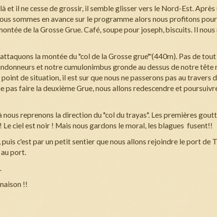
 et il ne cesse de grossir, il semble glisser vers le Nord-Est. Après
 Nous sommes en avance sur le programme alors nous profitons pour
montée de la Grosse Grue. Café, soupe pour joseph, biscuits. Il nou
s attaquons la montée du "col de la Grosse grue"'(440m). Pas de tou
randonneurs et notre cumulonimbus gronde au dessus de notre tête 
point de situation, il est sur que nous ne passerons pas au travers 
 ne pas faire la deuxième Grue, nous allons redescendre et poursuivre
à nous reprenons la direction du "col du trayas". Les premières gout
 Le ciel est noir ! Mais nous gardons le moral, les blagues fusent!!
puis c'est par un petit sentier que nous allons rejoindre le port de 
 au port.
.
maison !!