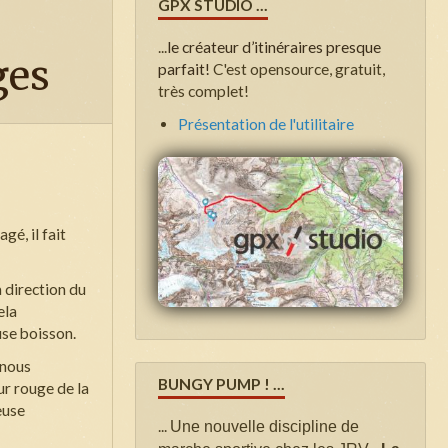
GPX STUDIO ...
...
le créateur d’itinéraires presque
ges
parfait!
C'est opensource, gratuit,
très complet!
Présentation de l'utilitaire
gé, il fait
 direction du
ela
use boisson.
 nous
BUNGY PUMP ! ...
ur rouge de la
euse
...
Une nouvelle discipline de