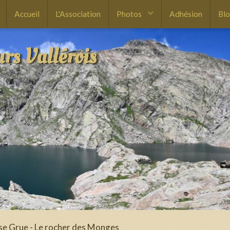
Accueil
L'Association
Photos
Adhésion
Bl
sse Grue - Le rocher des Monges