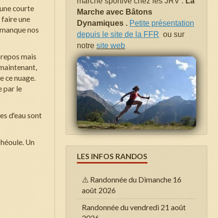
marche sportive chez les JRV .
La
 une courte
Marche avec Bâtons
 faire une
Dynamiques .
Petite présentation
s manque nos
depuis le site de la FFR
ou sur
notre
site web
t repos mais
maintenant,
de ce nuage.
 par le
tes d'eau sont
Théoule. Un
LES INFOS RANDOS
⚠️ Randonnée du Dimanche 16
août 2026
Randonnée du vendredi 21 août
2026