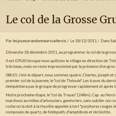
Le col de la Grosse G
Par
lesjoyeuxrandonneursvallerois
Le 18/12/2011
Dans
Sa
Dimanche 18 décembre 2011, au programme: le col de la grosse
Il est 07h30 lorsque nous quittons le village en direction de Théo
très beau, mais on reste impressionné par la présence d'un gros
08h15: c'est le départ, nous sommes quatre. Charles, joseph et d
premier col de la journée, le "col de Théoule". Les traces du dern
n'empêchera pas le groupe de progresser rapidement et après tr
Notre prochaine étape, le "col du Trayas" (248m). Cap au Nord
marchons au milieu d'arbousiers, genévriers, sans oublier ces ro
roche on la doit à la rhyolite appelée à tort "porphyres rouges de
composée de quartz, de feldspath, d'amphibole et de biotite.