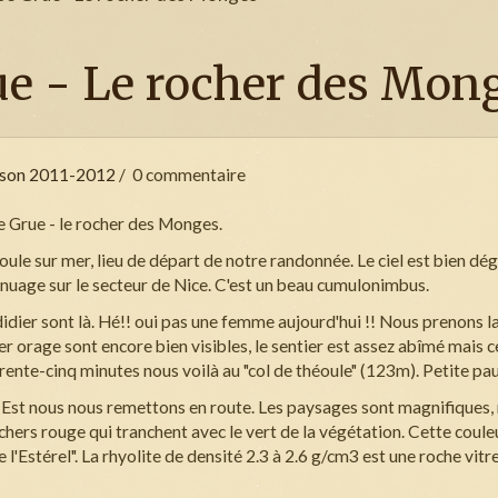
rue - Le rocher des Mon
ison 2011-2012
0 commentaire
 Grue - le rocher des Monges.
ule sur mer, lieu de départ de notre randonnée. Le ciel est bien déga
 nuage sur le secteur de Nice. C'est un beau cumulonimbus.
idier sont là. Hé!! oui pas une femme aujourd'hui !! Nous prenons la
ier orage sont encore bien visibles, le sentier est assez abîmé mais c
ente-cinq minutes nous voilà au "col de théoule" (123m). Petite pa
-Est nous nous remettons en route. Les paysages sont magnifiques,
chers rouge qui tranchent avec le vert de la végétation.
Cette coule
 l'Estérel".
La rhyolite
de densité 2.3 à 2.6 g/cm3
est une roche vitr