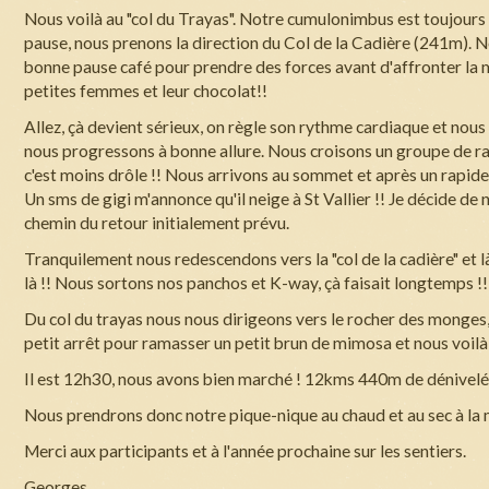
Nous voilà au "col du Trayas". Notre cumulonimbus est toujours là
pause, nous prenons la direction du Col de la Cadière (241m).
bonne pause café pour prendre des forces avant d'affronter la 
petites femmes et leur chocolat!!
Allez, çà devient sérieux, on règle son rythme cardiaque et nou
nous progressons à bonne allure. Nous croisons un groupe de 
c'est moins drôle !! Nous arrivons au sommet et après un rapide 
Un sms de gigi m'annonce qu'il neige à St Vallier !! Je décide de
chemin du retour initialement prévu.
Tranquilement nous redescendons vers la "col de la cadière" et l
là !! Nous sortons nos panchos et K-way, çà faisait longtemps !!!
Du col du trayas nous nous dirigeons vers le rocher des monges, 
petit arrêt pour ramasser un petit brun de mimosa et nous voilà
Il est 12h30, nous avons bien marché ! 12kms 440m de dénivelé
Nous prendrons donc notre pique-nique au chaud et au sec à la 
Merci aux participants et à l'année prochaine sur les sentiers.
Georges.