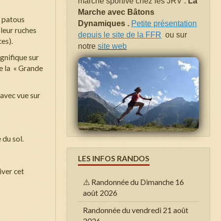
marche sportive chez les JRV .
La
Marche avec Bâtons
s patous
Dynamiques .
Petite présentation
leur ruches
depuis le site de la FFR
ou sur
ces).
notre
site web
gnifique sur
le la « Grande
 avec vue sur
 du sol.
LES INFOS RANDOS
iver cet
⚠️ Randonnée du Dimanche 16
août 2026
Randonnée du vendredi 21 août
2026