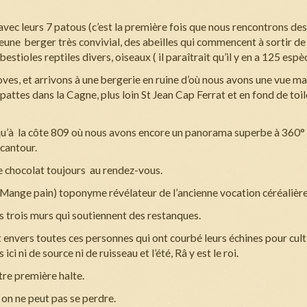
vec leurs 7 patous (c’est la première fois que nous rencontrons de
une berger très convivial, des abeilles qui commencent à sortir de 
tioles reptiles divers, oiseaux ( il paraîtrait qu’il y en a 125 espè
s, et arrivons à une bergerie en ruine d’où nous avons une vue ma
s pattes dans
la Cagne
, plus loin St Jean Cap Ferrat et en fond de toi
jusqu’à la côte 809 où nous avons encore un panorama superbe à 360°
rcantour.
 le chocolat toujours au rendez-vous.
Mange pain) toponyme révélateur de l’ancienne vocation céréalière
s trois murs qui soutiennent des restanques.
 envers toutes ces personnes qui ont courbé leurs échines pour cult
i ni de source ni de ruisseau et l’été, Râ y est le roi.
re première halte.
 on ne peut pas se perdre.