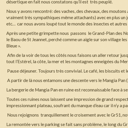
désertique en fait nous constatons qu’il est très peuplé.
Nous y avons rencontré: des vaches, des chevaux, des moutons a
vraiment très sympathiques même attachants) avec en plus un je
etc… car nous avons loupé tout le monde des insectes et autres bes
Après une petite grimpette nous passons le Grand-Plan des Nove
le Baou de St Jeannet, perché comme un aigle sur son village le
Bleue ».
Afin de la voir de tous les côtés nous faisons un aller retour 
tout l’Estérel, la côte, la mer et les montagnes enneigées du Me
Pause déjeuner. Toujours très convivial. Le café, les biscuits et
A partir de là nous entamons une descente vers le Mangia Pan (
La bergerie de Mangia Pan en ruine est reconnaissable face à se
Toutes ces ruines nous laissent une impression de grand respect
impressionnant plateau, soufrant du manque d’eau car il n’y a pas ic
Nous rejoignons tranquillement le croisement avec le Gr51, not
La remontée vers le parking se fait sans problème, le long du Gr