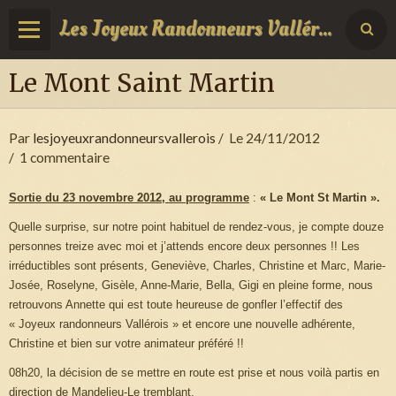
Les Joyeux Randonneurs Vallérois
Le Mont Saint Martin
Par
lesjoyeuxrandonneursvallerois
Le 24/11/2012
1 commentaire
Sortie du 23 novembre 2012, au programme
:
« Le Mont St Martin ».
Quelle surprise, sur notre point habituel de rendez-vous, je compte douze
personnes treize avec moi et j’attends encore deux personnes !! Les
irréductibles sont présents, Geneviève, Charles, Christine et Marc, Marie-
Josée, Roselyne, Gisèle, Anne-Marie, Bella, Gigi en pleine forme, nous
retrouvons Annette qui est toute heureuse de gonfler l’effectif des
« Joyeux randonneurs Vallérois » et encore une nouvelle adhérente,
Christine et bien sur votre animateur préféré !!
08h20, la décision de se mettre en route est prise et nous voilà partis en
direction de Mandelieu-Le tremblant.