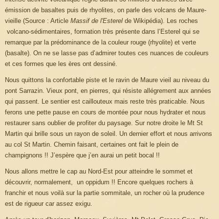
émission de basaltes puis de rhyolites, on parle des volcans de Maure-
vieille (Source : Article
Massif de l'Esterel
de Wikipédia). Les roches
volcano-sédimentaires, formation très présente dans l’Esterel qui se
remarque par la prédominance de la couleur rouge (rhyolite) et verte
(basalte). On ne se lasse pas d’admirer toutes ces nuances de couleurs
et ces formes que les ères ont dessiné.
Nous quittons la confortable piste et le ravin de Maure vieil au niveau du
pont Sarrazin. Vieux pont, en pierres, qui résiste allégrement aux années
qui passent. Le sentier est caillouteux mais reste très praticable. Nous
ferons une pette pause en cours de montée pour nous hydrater et nous
restaurer sans oublier de profiter du paysage. Sur notre droite le Mt St
Martin qui brille sous un rayon de soleil. Un dernier effort et nous arrivons
au col St Martin. Chemin faisant, certaines ont fait le plein de
champignons !! J’espère que j’en aurai un petit bocal !!
Nous allons mettre le cap au Nord-Est pour atteindre le sommet et
découvrir, normalement, un oppidum !! Encore quelques rochers à
franchir et nous voilà sur la partie sommitale, un rocher où la prudence
est de rigueur car assez exigu.