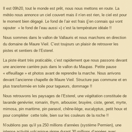
Il est 09h20, tout le monde est prêt, nous nous mettons en route. La
météo nous annonce un ciel couvert mais il n’en est rien, le ciel est pour
le moment bien dégagé. Le fond de l’air est frais (j’en connais qui vont
rajouter « le fond de l’eau aussi ») c’est la température idéale !!
Nous sommes dans le vallon de Vallauris et nous marchons en direction
du domaine de Maure Vieil. C’est toujours un plaisir de retrouver les
pistes et sentiers de l’Esterel.
La piste étant très praticable, c’est rapidement que nous passons devant
une ancienne carrière puis dans le vallon du Maupas. Petite pause
« effeuillage » et photos avant de reprendre la marche. Nous arrivons
devant l’ancienne chapelle de Maure Vieil. Structure pas commune et en
plus transformée en toile pour tagueurs, dommage !!
Nous retrouvons les paysages de l’Esterel, une végétation constituée de
lavande genévrier, romarin, thym, arbousier, bruyère, ciste, genet, myrte,
mimosa, pin maritime, pin parasol, chêne-liège, eucalyptus, petit houx et
pour compléter cette toile, bien sur les couleurs de la roche !!
N’oublions pas qu’il ya 250 millions d’années (système Permien), une
intense activité volcanique règne durant 30 millions d’années avec