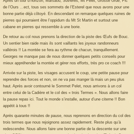
Après un tour d’horizon, Marsaou, Suvières, Mt Pelet, Grosse Grue, Pic
de l’Ours …ect, tous ses sommets de l’Esterel que nous avons pour une
bonne partie déjà côtoyé. En descendant on remarque quelques ruines de
pierres qui pourraient être l’oppidum du Mt St Martin et surtout une
cabane en pierres qui ressemble à une borie.
De retour au col nous prenons la direction de la piste des Œufs de Bouc.
Un sentier bien raide mais ils sont vaillants les joyeux randonneurs
vallérois !! La montée se fera au rythme de chacun, tranquillement.
Georges ne manque pas de nous donner quelques petits conseils pour
mieux appréhender la montée et gérer nos efforts, très pro ce coach !!!
Arrivée sur la piste, les visages accusent le coup, une petite pause pour
reprendre des forces et non, on ne va pas manger là mais un peu plus
haut. Après avoir contourné le Sommet Pelet, nous arrivons à un col
entre celui de la Cadière et le col des « trois Termes ». Nous allons faire
la pause repas ici. Tout le monde s’installe, autour d’une citerne !! Bon
appétit à tous !!
Après quarante minutes de pause, nous reprenons en direction du col des
trois termes que nous rejoignons assez rapidement. Reste plus qu’à
redescendre. Nous allons faire une bonne partie de la descente sur une