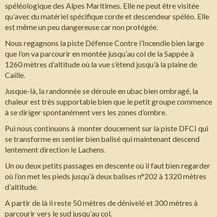
spéléologique des Alpes Maritimes. Elle ne peut être visitée
qu’avec du matériel spécifique corde et descendeur spéléo. Elle
est même un peu dangereuse car non protégée.
Nous regagnons la piste Défense Contre l’Incendie bien large
que l’on va parcourir en montée jusqu’au col de la Sappée à
1260 mètres d’altitude où la vue s’étend jusqu’à la plaine de
Caille.
Jusque-là, la randonnée se déroule en ubac bien ombragé, la
chaleur est très supportable bien que le petit groupe commence
à se diriger spontanément vers les zones d’ombre.
Pui nous continuons à monter doucement sur la piste DFCI qui
se transforme en sentier bien balisé qui maintenant descend
lentement direction le Lachens.
Un ou deux petits passages en descente où il faut bien regarder
où l’on met les pieds jusqu’à deux balises n°202 à 1320 mètres
d’altitude.
A partir de là il reste 50 mètres de dénivelé et 300 mètres à
parcourir vers le sud jusqu’au col.