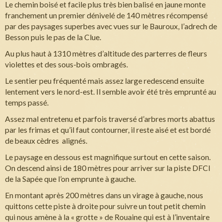
Le chemin boisé et facile plus très bien balisé en jaune monte
franchement un premier dénivelé de 140 mètres récompensé
par des paysages superbes avec vues sur le Bauroux, l’adrech de
Besson puis le pas de la Clue.
Au plus haut à 1310 mètres d’altitude des parterres de fleurs
violettes et des sous-bois ombragés.
Le sentier peu fréquenté mais assez large redescend ensuite
lentement vers le nord-est. Il semble avoir été très emprunté au
temps passé.
Assez mal entretenu et parfois traversé d’arbres morts abattus
par les frimas et qu’il faut contourner, il reste aisé et est bordé
de beaux cèdres alignés.
Le paysage en dessous est magnifique surtout en cette saison.
On descend ainsi de 180 mètres pour arriver sur la piste DFCI
de la Sapée que l’on emprunte à gauche.
En montant après 200 mètres dans un virage à gauche, nous
quittons cette piste à droite pour suivre un tout petit chemin
qui nous amène à la « grotte » de Rouaine qui est à l’inventaire