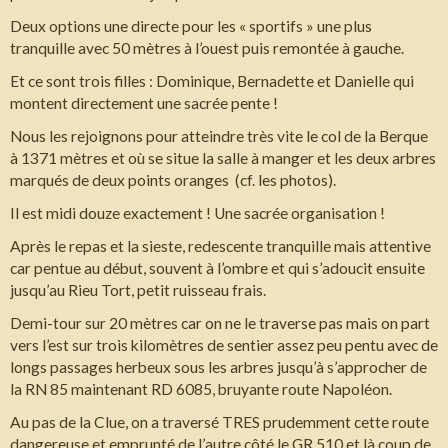
Deux options une directe pour les « sportifs » une plus
tranquille avec 50 mètres à l’ouest puis remontée à gauche.
Et ce sont trois filles : Dominique, Bernadette et Danielle qui
montent directement une sacrée pente !
Nous les rejoignons pour atteindre très vite le col de la Berque
à 1371 mètres et où se situe la salle à manger et les deux arbres
marqués de deux points oranges (cf. les photos).
Il est midi douze exactement ! Une sacrée organisation !
Après le repas et la sieste, redescente tranquille mais attentive
car pentue au début, souvent à l’ombre et qui s’adoucit ensuite
jusqu’au Rieu Tort, petit ruisseau frais.
Demi-tour sur 20 mètres car on ne le traverse pas mais on part
vers l’est sur trois kilomètres de sentier assez peu pentu avec de
longs passages herbeux sous les arbres jusqu’à s’approcher de
la RN 85 maintenant RD 6085, bruyante route Napoléon.
Au pas de la Clue, on a traversé TRES prudemment cette route
dangereuse et emprunté de l’autre côté le GR 510 et là coup de