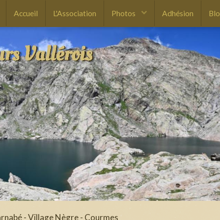
Accueil
L'Association
Photos
Adhésion
Bl
rnabé - Village Nègre - Courmes