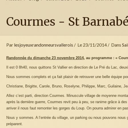
Courmes - St Barnabé
Par
lesjoyeuxrandonneursvallerois
Le 23/11/2014
Dans
Sa
Randonnée du dimanche 23 novembre 2014,
au programme : « Courm
Il est 0 8h40, nous quittons St Vallier en direction de Le Pré du Lac, deux
Nous sommes complets et ça fait plaisir de retrouver une belle équipe po
Christiane, Brigitte, Carole, Bruno, Roselyne, Philippe, Marc, Guilaine, 
Allez c’est parti, direction Courmes. Minuscule village de moyenne mont
après la dernière guerre, Courmes revit peu à peu, se ranime grâce à des
arriver il nous faut remonter les gorges du Loup. On pourra admirer en 
Nous y sommes. A l’entrée du village, un parking ou nous pouvons nous 
préparent.