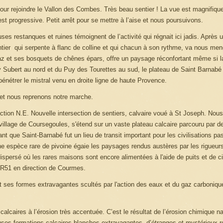
ur rejoindre le Vallon des Combes. Très beau sentier ! La vue est magnifique
t progressive. Petit arrêt pour se mettre à l’aise et nous poursuivons.
es restanques et ruines témoignent de l’activité qui régnait ici jadis. Après 
er qui serpente à flanc de colline et qui chacun à son rythme, va nous mene
az et ses bosquets de chênes épars, offre un paysage réconfortant même si la
uey Subert au nord et du Puy des Tourettes au sud, le plateau de Saint Barnab
pénétrer le mistral venu en droite ligne de haute Provence.
 et nous reprenons notre marche.
ection N.E. Nouvelle intersection de sentiers, calvaire voué à St Joseph. Nou
illage de Coursegoules, s'étend sur un vaste plateau calcaire parcouru par 
lant que Saint-Barnabé fut un lieu de transit important pour les civilisations p
 espèce rare de pivoine égaie les paysages rendus austères par les rigueurs 
s dispersé où les rares maisons sont encore alimentées à l'aide de puits et de c
GR51 en direction de Courmes.
 et ses formes extravagantes scultés par l'action des eaux et du gaz carboniqu
lcaires à l’érosion très accentuée. C’est le résultat de l’érosion chimique na
uses formations calcaires blanches extravagantes, d’étranges et mystérieux 