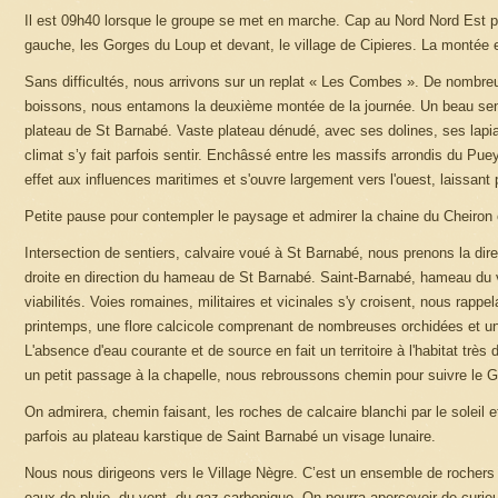
Il est 09h40 lorsque le groupe se met en marche. Cap au Nord Nord Est po
gauche, les Gorges du Loup et devant, le village de Cipieres. La montée es
Sans difficultés, nous arrivons sur un replat « Les Combes ». De nombreus
boissons, nous entamons la deuxième montée de la journée. Un beau senti
plateau de St Barnabé. Vaste plateau dénudé, avec ses dolines, ses lapi
climat s’y fait parfois sentir. Enchâssé entre les massifs arrondis du P
effet aux influences maritimes et s'ouvre largement vers l'ouest, laissant 
Petite pause pour contempler le paysage et admirer la chaine du Cheiron
Intersection de sentiers, calvaire voué à St Barnabé, nous prenons la dir
droite en direction du hameau de St Barnabé. Saint-Barnabé, hameau du v
viabilités. Voies romaines, militaires et vicinales s'y croisent, nous rappe
printemps, une flore calcicole comprenant de nombreuses orchidées et une
L'absence d'eau courante et de source en fait un territoire à l'habitat trè
un petit passage à la chapelle, nous rebroussons chemin pour suivre le 
On admirera, chemin faisant, les roches de calcaire blanchi par le soleil
parfois au plateau karstique de Saint Barnabé un visage lunaire.
Nous nous dirigeons vers le Village Nègre. C’est un ensemble de rochers ca
eaux de pluie, du vent, du gaz carbonique. On pourra apercevoir de curie