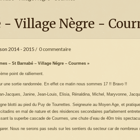
 - Village Nègre - Cou
ison 2014 - 2015
0 commentaire
es – St Barnabé – Village Négre – Courmes »
ième point de ralliement.
ur une sortie randonnée. En effet ce matin nous sommes 17 !! Bravo !!
Jean-Jacques, Janine, Jean-Louis, Elisia, Rénaldina, Michel, Maryvonne, Jacqu
agne blotti au pied du Puy de Tourrettes. Seigneurie au Moyen Age, et pratiq
 citadins en mal de nature et des résidences secondaires parfaitement entret
passant la superbe cascade de Courmes, une chute d’eau de 40m très spectacul
garer. Nous ne serons pas seuls sur les sentiers du secteur car de nombreux