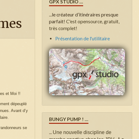
GPX STUDIO ...
...
le créateur d’itinéraires presque
rmes
parfait!
C'est opensource, gratuit,
très complet!
Présentation de l'utilitaire
es et Moi !!
uement dépeuplé
enues. Avant d’y
aire.
BUNGY PUMP ! ...
 randonneurs se
...
Une nouvelle discipline de