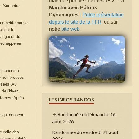
marche sportive chez les JRV .
La
. Sur notre
Marche avec Bâtons
Dynamiques .
Petite présentation
depuis le site de la FFR
ou sur
une petite pause
notre
site web
r sur le
 rigueur du
é échappe en
s prenons à
de nombreuses
assées. Au
de l'hiver.
iternes. Après
LES INFOS RANDOS
⚠️ Randonnée du Dimanche 16
e qui donnent
août 2026
Randonnée du vendredi 21 août
turelle des
2026
rochers sculptés