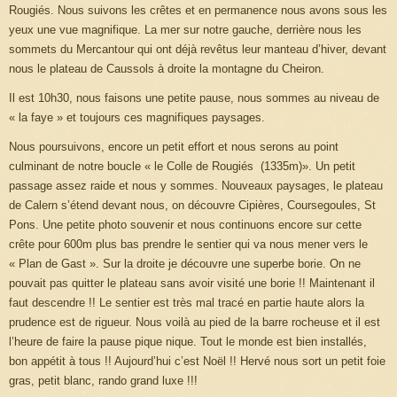
Rougiés. Nous suivons les crêtes et en permanence nous avons sous les
yeux une vue magnifique. La mer sur notre gauche, derrière nous les
sommets du Mercantour qui ont déjà revêtus leur manteau d’hiver, devant
nous le plateau de Caussols à droite la montagne du Cheiron.
Il est 10h30, nous faisons une petite pause, nous sommes au niveau de
« la faye » et toujours ces magnifiques paysages.
Nous poursuivons, encore un petit effort et nous serons au point
culminant de notre boucle « le Colle de Rougiés (1335m)». Un petit
passage assez raide et nous y sommes. Nouveaux paysages, le plateau
de Calern s’étend devant nous, on découvre Cipières, Coursegoules, St
Pons. Une petite photo souvenir et nous continuons encore sur cette
crête pour 600m plus bas prendre le sentier qui va nous mener vers le
« Plan de Gast ». Sur la droite je découvre une superbe borie. On ne
pouvait pas quitter le plateau sans avoir visité une borie !! Maintenant il
faut descendre !! Le sentier est très mal tracé en partie haute alors la
prudence est de rigueur. Nous voilà au pied de la barre rocheuse et il est
l’heure de faire la pause pique nique. Tout le monde est bien installés,
bon appétit à tous !! Aujourd’hui c’est Noël !! Hervé nous sort un petit foie
gras, petit blanc, rando grand luxe !!!