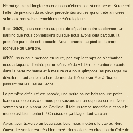
Hé oui ça faisait longtemps que nous n’étions pas si nombreux. Surement
l’effet de privation dû au deux précédentes sorties qui ont été annulées
suite aux mauvaises conditions météorologiques.
Il est 08h20, nous sommes au point de départ de notre randonnée. Un
parking que nous connaissons puisque nous avons déjà parcouru la
première partie de cette boucle. Nous sommes au pied de la barre
rocheuse du Cavillore.
08h30, nous nous mettons en route, pas trop le temps de s’échauffer,
nous attaquons d’entrée par un dénivelé de +180m. Le sentier serpente
dans la barre rocheuse et à mesure que nous grimpons les paysages se
dévoilent. Tout au loin le bord de mer de Théoule sur Mer à Nice en
passant par les îles de Lérins.
La première difficulté est passée, une petite pause boisson une petite
barre « de céréales » et nous poursuivons sur un superbe sentier. Nous
sommes sur le plateau de Cavillore. Il fait un temps magnifique et tout le
monde est bien content !! Ca discute, ça blague tout va bien.
Après avoir traversé un beau sous bois, nous mettons le cap au Nord-
Ouest. Le sentier est très bien tracé. Nous allons en direction du Colle de