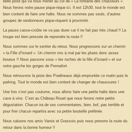
belle piste qui va nous mener au col de « La fontaine des chasseurs ».
Nous ferons notre pause pique-nique ici. Il est 12h30, tout le monde est
bien content de faire une halte. Nous ne sommes pas seuls, d’autres
groupes de randonneurs pique-niquent à proximité.
La pause casse-croûte ne va pas durer car il ne fait pas très chaud !! La
troupe est bien pressée de reprendre la route !!
Nous sommes sur le sentier du retour. Nous progressons sur un chemin
« la Fille d’Isnard ». Un chemin mis à mal par les pluies donc assez
boueux !! Nous passons sous « les roches de la fille d’Isnard » et sur
notre gauche les gorges de Pennafort.
Nous retrouvons la piste des Pradineaux déjà empruntée ce matin puis le
parking. Tout le monde est bien content de changer de chaussures !
Une fois n’est pas coutume, nous allons faire une petite halte dans une
cave à vins. C’est au Château Rouet que nous ferons notre petite
dégustation. Chacun ira de ses commentaires, bien, bof, pas terrible et
pour finir chacun repartira avec sa petite bouteille préférée.
Nous saluons nos amis Varois et Grassois puis nous prenons la route du
retour dans la bonne humeur !!