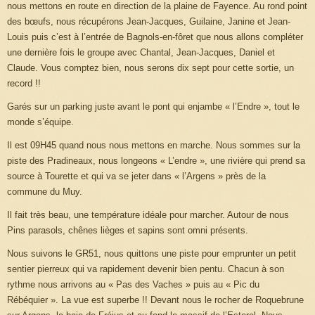
nous mettons en route en direction de la plaine de Fayence. Au rond point
des bœufs, nous récupérons Jean-Jacques, Guilaine, Janine et Jean-
Louis puis c’est à l’entrée de Bagnols-en-fôret que nous allons compléter
une dernière fois le groupe avec Chantal, Jean-Jacques, Daniel et
Claude. Vous comptez bien, nous serons dix sept pour cette sortie, un
record !!
Garés sur un parking juste avant le pont qui enjambe « l’Endre », tout le
monde s’équipe.
Il est 09H45 quand nous nous mettons en marche. Nous sommes sur la
piste des Pradineaux, nous longeons « L’endre », une rivière qui prend sa
source à Tourette et qui va se jeter dans « l’Argens » près de la
commune du Muy.
Il fait très beau, une température idéale pour marcher. Autour de nous
Pins parasols, chênes lièges et sapins sont omni présents.
Nous suivons le GR51, nous quittons une piste pour emprunter un petit
sentier pierreux qui va rapidement devenir bien pentu. Chacun à son
rythme nous arrivons au « Pas des Vaches » puis au « Pic du
Rébéquier ». La vue est superbe !! Devant nous le rocher de Roquebrune