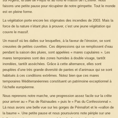
sur Argens, la baie de Fréjus et au fond le massif de l’Esterel. Nous
faisons une petite pause pour récupérer de notre grimpette. Tout le monde
est en pleine forme.
La végétation porte encore les stigmates des incendies de 2003. Mais la
force de la nature n’étant plus à prouver, c’est une jeune végétation qui
couvre le massif.
Un massif où les dalles sur lesquelles, à la faveur de l’érosion, se sont
creusées de petites cuvettes. Ces dépressions qui se remplissent d’eau
pendant la saison des pluies, sont appelées « mares cupulaires ». Les
mares temporaires sont des zones humides à double visage, tantôt
inondées, tantôt asséchées. Grâce à cette alternance, elles sont
peuplées d’une très grande diversité de pantes et d’animaux qui se sont
habitués à ces conditions extrêmes. Notez bien que ces mares
temporaires Méditerranéennes constituent un patrimoine exceptionnel à
l’échelle européenne.
Nous reprenons notre marche, une progression assez facile sur la crête
pour arriver au « Pas de Raïnaudes » puis le « Pas du Confessionnal ».
Là nous avons une belle vue sur les gorges de Pénnafort et le «vallon de
la baume ». Une petite pause et nous poursuivons note périple sur une