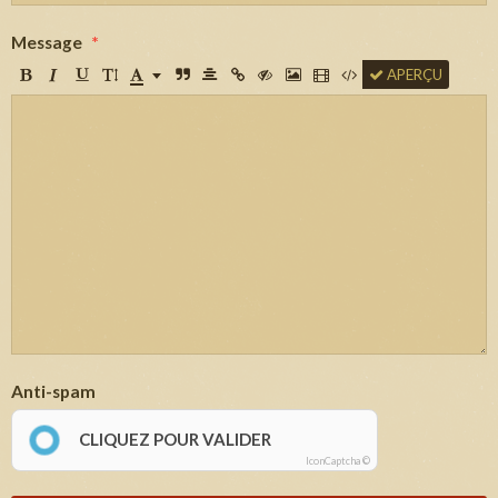
Message
APERÇU
Anti-spam
CLIQUEZ POUR VALIDER
IconCaptcha ©