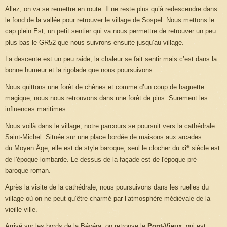
Allez, on va se remettre en route. Il ne reste plus qu’à redescendre dans
le fond de la vallée pour retrouver le village de Sospel. Nous mettons le
cap plein Est, un petit sentier qui va nous permettre de retrouver un peu
plus bas le GR52 que nous suivrons ensuite jusqu’au village.
La descente est un peu raide, la chaleur se fait sentir mais c’est dans la
bonne humeur et la rigolade que nous poursuivons.
Nous quittons une forêt de chênes et comme d’un coup de baguette
magique, nous nous retrouvons dans une forêt de pins. Surement les
influences maritimes.
Nous voilà dans le village, notre parcours se poursuit vers la cathédrale
Saint-Michel. Située sur une place bordée de maisons aux arcades
e
du Moyen Âge, elle est de style baroque, seul le clocher du xi
siècle est
de l'époque lombarde. Le dessus de la façade est de l'époque pré-
baroque roman.
Après la visite de la cathédrale, nous poursuivons dans les ruelles du
village où on ne peut qu’être charmé par l’atmosphère médiévale de la
vieille ville.
Arrivé sur les bords de la Bévéra, on retrouve le
Pont-Vieux
qui est