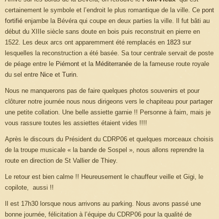
certainement le symbole et l’endroit le plus romantique de la ville. Ce
pont
fortifié
enjambe la Bévéra qui coupe en deux parties la ville. Il fut bâti au
début du XIIIe siècle sans doute en bois puis reconstruit en pierre en
1522. Les deux arcs ont apparemment été remplacés en
1823
sur
lesquelles la reconstruction a été basée. Sa tour centrale servait de poste
de péage entre le
Piémont
et la
Méditerranée
de la fameuse route royale
du sel entre
Nice
et
Turin
.
Nous ne manquerons pas de faire quelques photos souvenirs et pour
clôturer notre journée nous nous dirigeons vers le chapiteau pour partager
une petite collation. Une belle assiette garnie !! Personne à faim, mais je
vous rassure toutes les assiettes étaient vides !!!!
Après le discours du Président du CDRP06 et quelques morceaux choisis
de la troupe musicale « la bande de Sospel », nous allons reprendre la
route en direction de St Vallier de Thiey.
Le retour est bien calme !! Heureusement le chauffeur veille et Gigi, le
copilote, aussi !!
Il est 17h30 lorsque nous arrivons au parking. Nous avons passé une
bonne journée, félicitation à l’équipe du CDRP06 pour la qualité de