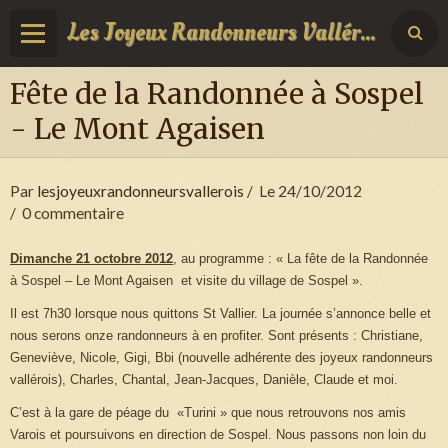
Les Joyeux Randonneurs Vallérois
Fête de la Randonnée à Sospel
- Le Mont Agaisen
Par
lesjoyeuxrandonneursvallerois
Le 24/10/2012
0 commentaire
Dimanche 21 octobre 2012
, au programme : « La fête de la Randonnée
à Sospel – Le Mont Agaisen et visite du village de Sospel ».
Il est 7h30 lorsque nous quittons St Vallier. La journée s’annonce belle et
nous serons onze randonneurs à en profiter. Sont présents : Christiane,
Geneviève, Nicole, Gigi, Bbi (nouvelle adhérente des joyeux randonneurs
vallérois), Charles, Chantal, Jean-Jacques, Danièle, Claude et moi.
C’est à la gare de péage du «Turini » que nous retrouvons nos amis
Varois et poursuivons en direction de Sospel. Nous passons non loin du