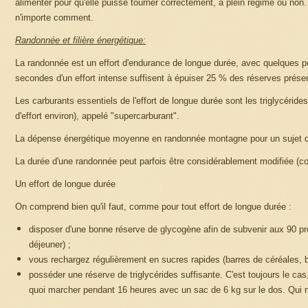
alimenter pour qu'elle puisse tourner correctement, à plein régime ou non.
n'importe comment.
Randonnée et filière énergétique:
La randonnée est un effort d'endurance de longue durée, avec quelques po
secondes d'un effort intense suffisent à épuiser 25 % des réserves prés
Les carburants essentiels de l'effort de longue durée sont les triglycéride
d'effort environ), appelé "supercarburant".
La dépense énergétique moyenne en randonnée montagne pour un sujet de 
La durée d'une randonnée peut parfois être considérablement modifiée (condi
Un effort de longue durée
On comprend bien qu'il faut, comme pour tout effort de longue durée :
disposer d'une bonne réserve de glycogène afin de subvenir aux 90 premi
déjeuner) ;
vous rechargez régulièrement en sucres rapides (barres de céréales, b
posséder une réserve de triglycérides suffisante. C'est toujours le cas,
quoi marcher pendant 16 heures avec un sac de 6 kg sur le dos. Qui n'