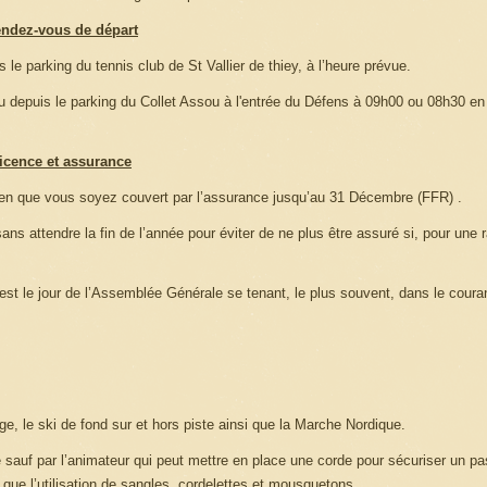
ndez-vous de départ
 le parking du tennis club de St Vallier de thiey, à l’heure prévue.
eu depuis le parking du Collet Assou à l'entrée du Défens à 09h00 ou 08h30 en
icence et assurance
bien que vous soyez couvert par l’assurance jusqu’au 31 Décembre (FFR) .
ns attendre la fin de l’année pour éviter de ne plus être assuré si, pour une 
n est le jour de l’Assemblée Générale se tenant, le plus souvent, dans le cour
ige, le ski de fond sur et hors piste ainsi que la Marche Nordique.
par l’animateur qui peut mettre en place une corde pour sécuriser un pa
i que l’utilisation de sangles, cordelettes et mousquetons.