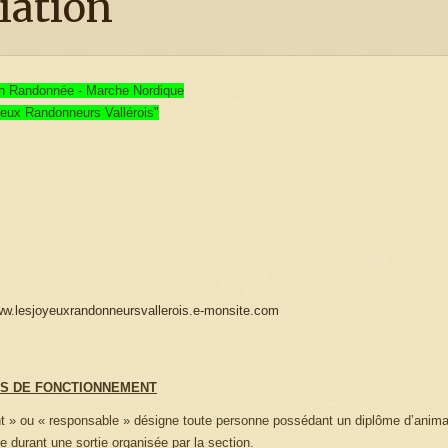
iation
on Randonnée - Marche Nordique
yeux Randonneurs Vallérois"
ww.lesjoyeuxrandonneursvallerois.e-monsite.com
S DE FONCTIONNEMENT
nt » ou « responsable » désigne toute personne possédant un diplôme d’anim
 durant une sortie organisée par la section.