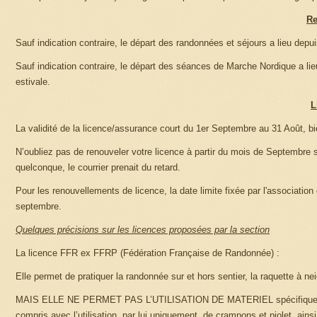
Re
Sauf indication contraire, le départ des randonnées et séjours a lieu depuis
Sauf indication contraire, le départ des séances de Marche Nordique a li
estivale.
L
La validité de la licence/assurance court du 1er Septembre au 31 Août, 
N’oubliez pas de renouveler votre licence à partir du mois de Septembre sa
quelconque, le courrier prenait du retard.
Pour les renouvellements de licence, la date limite fixée par l'associatio
septembre.
Quelques précisions sur les licences proposées par la section
La licence FFR ex FFRP (Fédération Française de Randonnée) :
Elle permet de pratiquer la randonnée sur et hors sentier, la raquette à ne
MAIS ELLE NE PERMET PAS L’UTILISATION DE MATERIEL spécifique sauf 
compris avec l’utilisation, par lui uniquement, de crampons et piolet, ains