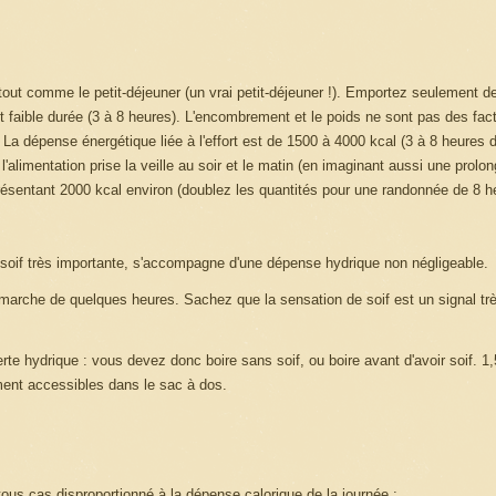
), tout comme le petit-déjeuner (un vrai petit-déjeuner !). Emportez seulement d
nt faible durée (3 à 8 heures). L'encombrement et le poids ne sont pas des fact
. La dépense énergétique liée à l'effort est de 1500 à 4000 kcal (3 à 8 heures
alimentation prise la veille au soir et le matin (en imaginant aussi une prolon
résentant 2000 kcal environ (doublez les quantités pour une randonnée de 8 h
oif très importante, s'accompagne d'une dépense hydrique non négligeable.
marche de quelques heures. Sachez que la sensation de soif est un signal tr
rte hydrique : vous devez donc boire sans soif, ou boire avant d'avoir soif. 1,5
ement accessibles dans le sac à dos.
n tous cas disproportionné à la dépense calorique de la journée ;