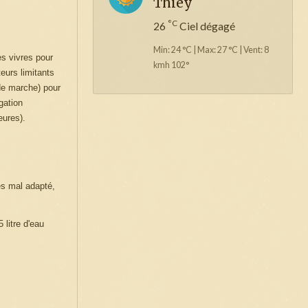
Thiey
°C
26
Ciel dégagé
Min: 24 °C | Max: 27 °C | Vent: 8
es vivres pour
kmh 102°
eurs limitants
 de marche) pour
gation
eures).
ès mal adapté,
 litre d'eau