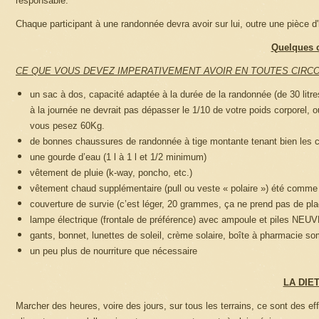
responsable.
Chaque participant à une randonnée devra avoir sur lui, outre une pièce d'id
Quelques c
CE QUE VOUS DEVEZ IMPERATIVEMENT AVOIR EN TOUTES CIRC
un sac à dos, capacité adaptée à la durée de la randonnée (de 30 litre
à la journée ne devrait pas dépasser le 1/10 de votre poids corporel,
vous pesez 60Kg.
de bonnes chaussures de randonnée à tige montante tenant bien les ch
une gourde d’eau (1 l à 1 l et 1/2 minimum)
vêtement de pluie (k-way, poncho, etc.)
vêtement chaud supplémentaire (pull ou veste « polaire ») été comme 
couverture de survie (c’est léger, 20 grammes, ça ne prend pas de plac
lampe électrique (frontale de préférence) avec ampoule et piles NEU
gants, bonnet, lunettes de soleil, crème solaire, boîte à pharmacie so
un peu plus de nourriture que nécessaire
LA DIE
Marcher des heures, voire des jours, sur tous les terrains, ce sont des ef