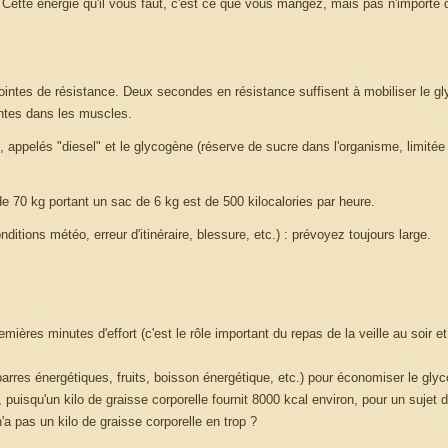
 Cette énergie qu'il vous faut, c'est ce que vous mangez, mais pas n'importe q
intes de résistance. Deux secondes en résistance suffisent à mobiliser le g
entes dans les muscles.
s, appelés "diesel" et le glycogène (réserve de sucre dans l'organisme, limitée
70 kg portant un sac de 6 kg est de 500 kilocalories par heure.
tions météo, erreur d'itinéraire, blessure, etc.) : prévoyez toujours large.
ères minutes d'effort (c'est le rôle important du repas de la veille au soir et
arres énergétiques, fruits, boisson énergétique, etc.) pour économiser le gly
 puisqu'un kilo de graisse corporelle fournit 8000 kcal environ, pour un sujet 
a pas un kilo de graisse corporelle en trop ?