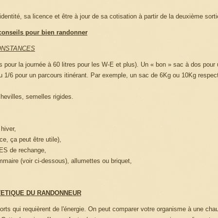
entité, sa licence et être à jour de sa cotisation à partir de la deuxième sorti
onseils pour bien randonner
ONSTANCES
s pour la journée à 60 litres pour les W-E et plus). Un « bon » sac à dos pou
 ou 1/6 pour un parcours itinérant. Par exemple, un sac de 6Kg ou 10Kg respec
evilles, semelles rigides.
hiver,
e, ça peut être utile),
VES de rechange,
mmaire (voir ci-dessous), allumettes ou briquet,
TETIQUE DU RANDONNEUR
forts qui requièrent de l'énergie. On peut comparer votre organisme à une chaud