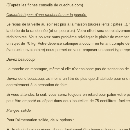
(D’après les fiches conseils de quechua.com)
Caractéristiques d’une randonnée sur la journée:
Le repas de la veille au soir est pris à la maison (sucres lents : pâtes...
la durée de la randonnée (et un peu plus). Votre effort sera de relativeme
rédhibitoires. Vous pouvez sans problème privilégier le plaisir de marcher
un sujet de 70 kg. Votre dépense calorique à couvrir en tenant compte de l'
éventuelle involontaire) nous permet de vous proposer un apport type rep
Buvez beaucoup:
La marche en montagne, même si elle n'occasionne pas de sensation de s
Buvez donc beaucoup, au moins un litre de plus que d'habitude pour une 
contrairement à la sensation de faim.
Si vous attendez la soif, vous serez toujours en retard pour palier votre pe
peut être emporté au départ dans deux bouteilles de 75 centilitres, facil
Mangez solide:
Pour l'alimentation solide, deux options :
le rituel du pique-nique : il peut facilement être hyper-calorique, ou e