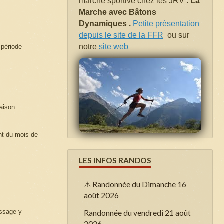
marche sportive chez les JRV .
La
Marche avec Bâtons
Dynamiques .
Petite présentation
depuis le site de la FFR
ou sur
notre
site web
 période
raison
ant du mois de
LES INFOS RANDOS
⚠️ Randonnée du Dimanche 16
août 2026
ssage y
Randonnée du vendredi 21 août
2026