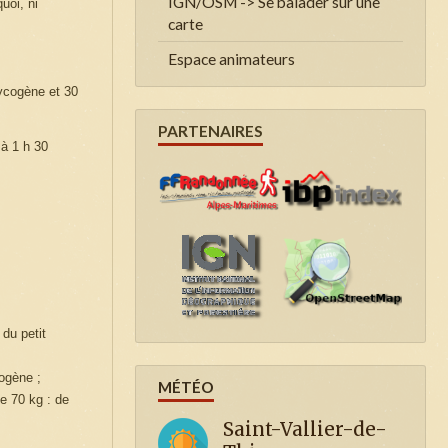
IGN/OSM -> Se balader sur une
uoi, ni
carte
Espace animateurs
lycogène et 30
PARTENAIRES
 à 1 h 30
 du petit
cogène ;
MÉTÉO
de 70 kg : de
Saint-Vallier-de-