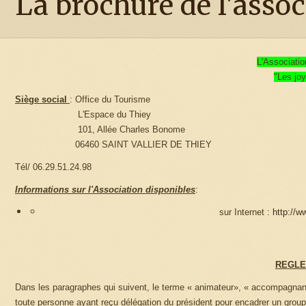
La brochure de l'assoc
L'Associati
"Les jo
Siège social
: Office du Tourisme
L'Espace du Thiey
101, Allée Charles Bonome
06460 SAINT VALLIER DE THIEY
Tél/ 06.29.51.24.98
Informations sur l'Association disponibles
:
sur Internet :
http://w
REGLE
Dans les paragraphes qui suivent, le terme « animateur», « accompagna
toute personne ayant reçu délégation du président pour encadrer un groupe