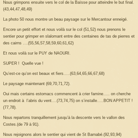
Nous grimpons ensuite vers le col de
la Baïsse
pour atteindre le but final.
(43,44,47,48,49)
La photo 50 nous montre un beau paysage sur le Mercantour enneigé.
Encore un petit effort et nous voilà sur le col (51,52) nous prenons le
sentier pour grimper en slalomant entre des centaines de tas de pierres et
des cairns ….(55,56,57,58,59,60,61,62)
Et nous voilà sur le PUY de NAOURI.
SUPER ! Quelle vue !
Qu’est-ce qu’on est beaux et fiers…..(63,64,65,66,67,68)
Le paysage maintenant (69,70,71,72).
Oui mais certains estomacs commencent à crier famine….. on cherche
un endroit à l’abris du vent….(73,74,75) on s’installe…..BON APPETIT !
(77,78).
Nous repartons tranquillement jusqu’à la descente vers le vallon des
Costes.(de 79 à 91).
Nous rejoignons alors le sentier qui vient de St Barnabé.(92,93,94)