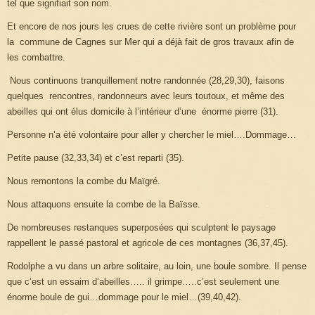
tel que signifiait son nom.
Et encore de nos jours les crues de cette rivière sont un problème pour
la commune de Cagnes sur Mer qui a déjà fait de gros travaux afin de
les combattre.
Nous continuons tranquillement notre randonnée (28,29,30), faisons
quelques rencontres, randonneurs avec leurs toutoux, et même des
abeilles qui ont élus domicile à l’intérieur d’une énorme pierre (31).
Personne n’a été volontaire pour aller y chercher le miel….Dommage…
Petite pause (32,33,34) et c’est reparti (35).
Nous remontons la combe du Maïgré.
Nous attaquons ensuite la combe de
la Baïsse.
De nombreuses restanques superposées qui sculptent le paysage
rappellent le passé pastoral et agricole de ces montagnes (36,37,45).
Rodolphe a vu dans un arbre solitaire, au loin, une boule sombre. Il pense
que c’est un essaim d’abeilles….. il grimpe…..c’est seulement une
énorme boule de gui…dommage pour le miel…(39,40,42).