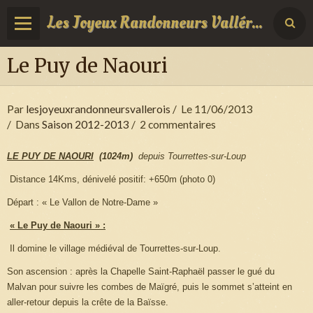
Les Joyeux Randonneurs Vallérois
Le Puy de Naouri
Par
lesjoyeuxrandonneursvallerois
Le 11/06/2013
Dans
Saison 2012-2013
2 commentaires
LE PUY DE NAOURI
(1024m)
depuis T
ourrettes-sur-Loup
Distance 14Kms, dénivelé positif: +650m (photo 0)
Départ : « Le Vallon de Notre-Dame »
« Le Puy de Naouri » :
Il domine le village médiéval de Tourrettes-sur-Loup.
Son ascension : après
la Chapelle
Saint-Raphaël
passer le gué du
Malvan pour suivre les combes de Maïgré, puis le sommet s’atteint en
aller-retour depuis la crête de
la Baïsse.