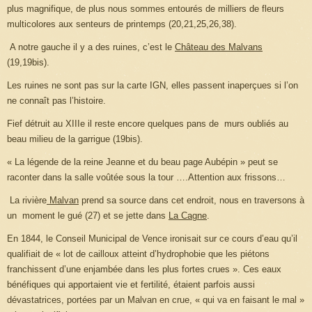
plus magnifique, de plus nous sommes entourés de milliers de fleurs
multicolores aux senteurs de printemps (20,21,25,26,38).
A notre gauche il y a des ruines, c’est le
Château des Malvans
(19,19bis).
Les ruines ne sont pas sur la carte IGN, elles passent inaperçues si l’on
ne connaît pas l’histoire.
Fief détruit au XIIIe il reste encore quelques pans de murs oubliés au
beau milieu de la garrigue (19bis).
« La légende de la reine Jeanne et du beau page Aubépin » peut se
raconter dans la salle voûtée sous la tour ….Attention aux frissons…
La rivière
Malvan
prend sa source dans cet endroit, nous en traversons à
un moment le gué (27) et se jette dans
La Cagne
.
En 1844, le Conseil Municipal de Vence ironisait sur ce cours d’eau qu’il
qualifiait de « lot de cailloux atteint d’hydrophobie que les piétons
franchissent d’une enjambée dans les plus fortes crues ». Ces eaux
bénéfiques qui apportaient vie et fertilité, étaient parfois aussi
dévastatrices, portées par un Malvan en crue, « qui va en faisant le mal »