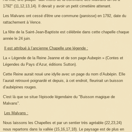
1792" (11,12,13,14). Il devait y avoir un petit cimetière attenant.
Les Malvans ont cessé d'être une commune (paroisse) en 1792, date du
rattachement à Vence.
La fête de
la Saint-Jean
-Baptiste est célébrée dans cette chapelle chaque
année le 24 juin.
Il est attribué à l’ancienne Chapelle une légende :
La « Légende de
la Reine
Jeanne
et de son page Aubepin » (Contes et
Légendes du Pays d’Azur, éditions Sutton).
Cette Reine aurait noué une idylle avec un page du nom d’Aubépin. Elle
l’aurait retrouvé poignardé et depuis, à cet endroit, fleurirait un buisson
d’aubépines rouges.
C'est là que se situe l'épisode légendaire du "Buisson magique de
Malvans".
Les Malvans :
Nous laissons les Chapelles et par un sentier très agréable (22,23,24)
nous repartons dans la vallée (15,16,17,18). Le paysage est de plus en