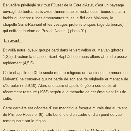
Belvédère privilégié sur tout l'Ouest de
la Côte
d'Azur, c’est un paysage
ouvragé de toutes parts avec d'innombrables restanques, bories et jas à
brebis ou encore ruines émouvantes telles le fief des Malvans, la
chapelle Saint-Raphaël et les vestiges protohistoriques (âge du bronze)
qui coiffent la cime de Puy de Naouri. ( photo 01)
En avant :
Et voilà notre joyeux groupe parti dans le vert vallon du Malvan (photos
1,2,3) direction la chapelle Saint Raphäel que nous allons atteindre assez
rapidement.(4,5,6)
Cette chapelle du XIIIe siècle (centre religieux de l’ancienne commune de
Malvans) ne conserve qu'une partie de son abside originelle et menace de
s'écrouler (7,8,9,10). Alors une autre chapelle érigée à ses côtés et
récemment restauré (1988) perpétue la mémoire de cet émouvant lieu de
culte.
Cette dernière est décorée d’une magnifique fresque murale due au talent
de Philippe Roessler (8). Elle bénéficie d’un cadre et d’un point de vue
remarquable sur la région.
Au mur, une plaque "aux morts de la commune des Malvans an 50 à