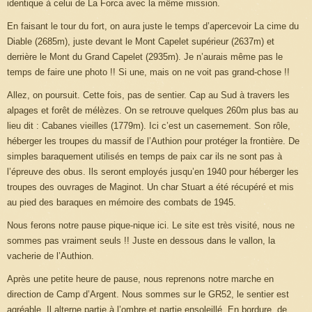
identique à celui de La Forca avec la même mission.
En faisant le tour du fort, on aura juste le temps d’apercevoir La cime du
Diable (2685m), juste devant le Mont Capelet supérieur (2637m) et
derrière le Mont du Grand Capelet (2935m). Je n’aurais même pas le
temps de faire une photo !! Si une, mais on ne voit pas grand-chose !!
Allez, on poursuit. Cette fois, pas de sentier. Cap au Sud à travers les
alpages et forêt de mélèzes. On se retrouve quelques 260m plus bas au
lieu dit : Cabanes vieilles (1779m). Ici c’est un casernement. Son rôle,
héberger les troupes du massif de l’Authion pour protéger la frontière. De
simples baraquement utilisés en temps de paix car ils ne sont pas à
l’épreuve des obus. Ils seront employés jusqu’en 1940 pour héberger les
troupes des ouvrages de Maginot. Un char Stuart a été récupéré et mis
au pied des baraques en mémoire des combats de 1945.
Nous ferons notre pause pique-nique ici. Le site est très visité, nous ne
sommes pas vraiment seuls !! Juste en dessous dans le vallon, la
vacherie de l’Authion.
Après une petite heure de pause, nous reprenons notre marche en
direction de Camp d’Argent. Nous sommes sur le GR52, le sentier est
agréable. Il alterne partie à l’ombre et partie ensoleillé. En bordure, de