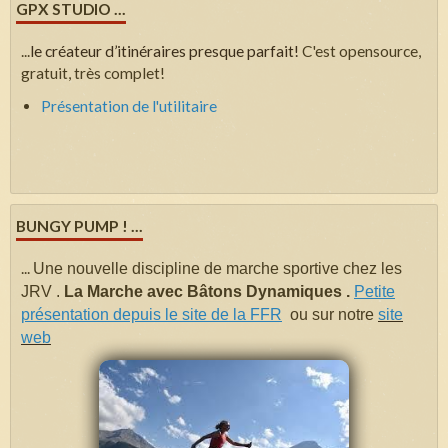
GPX STUDIO ...
...
le créateur d’itinéraires presque parfait!
C'est opensource,
gratuit, très complet!
Présentation de l'utilitaire
BUNGY PUMP ! ...
...
Une nouvelle discipline de marche sportive chez les
JRV .
La Marche avec Bâtons Dynamiques .
Petite
présentation depuis le site de la FFR
ou sur notre
site
web