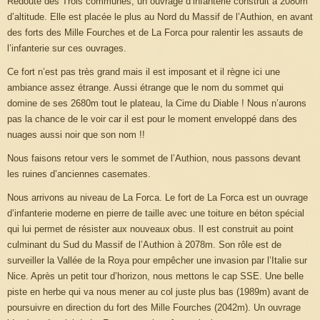
Redoute des Trois communes, un ouvrage d’infanterie construit à 2080m
d’altitude. Elle est placée le plus au Nord du Massif de l’Authion, en avant
des forts des Mille Fourches et de La Forca pour ralentir les assauts de
l’infanterie sur ces ouvrages.
Ce fort n’est pas très grand mais il est imposant et il règne ici une
ambiance assez étrange. Aussi étrange que le nom du sommet qui
domine de ses 2680m tout le plateau, la Cime du Diable ! Nous n’aurons
pas la chance de le voir car il est pour le moment enveloppé dans des
nuages aussi noir que son nom !!
Nous faisons retour vers le sommet de l’Authion, nous passons devant
les ruines d’anciennes casemates.
Nous arrivons au niveau de La Forca. Le fort de La Forca est un ouvrage
d’infanterie moderne en pierre de taille avec une toiture en béton spécial
qui lui permet de résister aux nouveaux obus. Il est construit au point
culminant du Sud du Massif de l’Authion à 2078m. Son rôle est de
surveiller la Vallée de la Roya pour empêcher une invasion par l’Italie sur
Nice. Après un petit tour d’horizon, nous mettons le cap SSE. Une belle
piste en herbe qui va nous mener au col juste plus bas (1989m) avant de
poursuivre en direction du fort des Mille Fourches (2042m). Un ouvrage