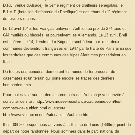
D.F.L. venue d'Alsace), le 3ème régiment de tirailleurs sénégalais, le
B.I.M.P (bataillon d'infanterie du Pacifique) et des chars du 1" régiment
de fusiliers marins.
Le 12 avril 1945, les Français enlèvent l'Authion au prix de 274 tués et
644 mutilés ou blessés, et poursuivent les Allemands. Le 13 avril, Breil
est libérée : le 14, Tende et La Brigue le sont à leur tour. (ces deux
communes deviendront françaises en 1947 par le traité de Paris ainsi que
les territoires que des communes des Alpes-Maritimes possédaient en
Italie.
De toutes ces périodes, demeurent les ruines de forteresses, de
casemates et un terrain qui porte encore les traces des derniers
bombardements.
Pour tout savoir sur les derniers combats de l’Authion je vous invite à
consulter ce site :
http://www.musee-resistance-azureenne.com/les-
combats-de-lauthion.html
ou encore
http://www.vesubian.com/sites/loisirs/authion.htm
.
Il est 08h30 lorsque nous arrivons à la Baisse de Tueis (1888m), point de
départ de notre randonnée. Nous sommes dans le parc national du