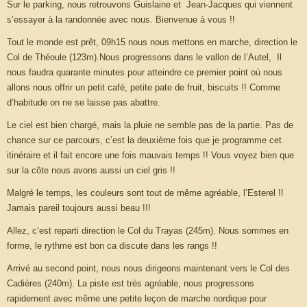
Sur le parking, nous retrouvons Guislaine et Jean-Jacques qui viennent
s’essayer à la randonnée avec nous. Bienvenue à vous !!
Tout le monde est prêt, 09h15 nous nous mettons en marche, direction le
Col de Théoule (123m).Nous progressons dans le vallon de l’Autel, Il
nous faudra quarante minutes pour atteindre ce premier point où nous
allons nous offrir un petit café, petite pate de fruit, biscuits !! Comme
d’habitude on ne se laisse pas abattre.
Le ciel est bien chargé, mais la pluie ne semble pas de la partie. Pas de
chance sur ce parcours, c’est la deuxième fois que je programme cet
itinéraire et il fait encore une fois mauvais temps !! Vous voyez bien que
sur la côte nous avons aussi un ciel gris !!
Malgré le temps, les couleurs sont tout de même agréable, l’Esterel !!
Jamais pareil toujours aussi beau !!!
Allez, c’est reparti direction le Col du Trayas (245m). Nous sommes en
forme, le rythme est bon ca discute dans les rangs !!
Arrivé au second point, nous nous dirigeons maintenant vers le Col des
Cadières (240m). La piste est très agréable, nous progressons
rapidement avec même une petite leçon de marche nordique pour