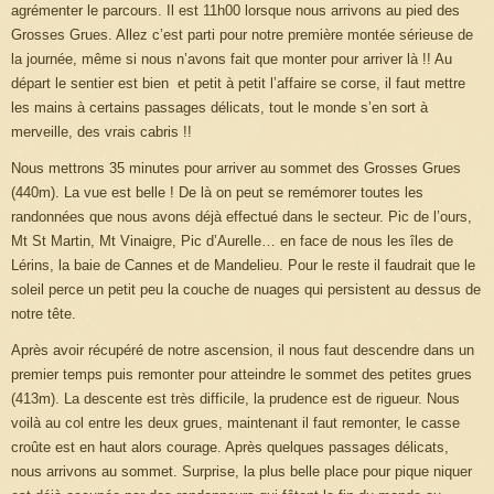
agrémenter le parcours. Il est 11h00 lorsque nous arrivons au pied des
Grosses Grues. Allez c’est parti pour notre première montée sérieuse de
la journée, même si nous n’avons fait que monter pour arriver là !! Au
départ le sentier est bien et petit à petit l’affaire se corse, il faut mettre
les mains à certains passages délicats, tout le monde s’en sort à
merveille, des vrais cabris !!
Nous mettrons 35 minutes pour arriver au sommet des Grosses Grues
(440m). La vue est belle ! De là on peut se remémorer toutes les
randonnées que nous avons déjà effectué dans le secteur. Pic de l’ours,
Mt St Martin, Mt Vinaigre, Pic d’Aurelle… en face de nous les îles de
Lérins, la baie de Cannes et de Mandelieu. Pour le reste il faudrait que le
soleil perce un petit peu la couche de nuages qui persistent au dessus de
notre tête.
Après avoir récupéré de notre ascension, il nous faut descendre dans un
premier temps puis remonter pour atteindre le sommet des petites grues
(413m). La descente est très difficile, la prudence est de rigueur. Nous
voilà au col entre les deux grues, maintenant il faut remonter, le casse
croûte est en haut alors courage. Après quelques passages délicats,
nous arrivons au sommet. Surprise, la plus belle place pour pique niquer