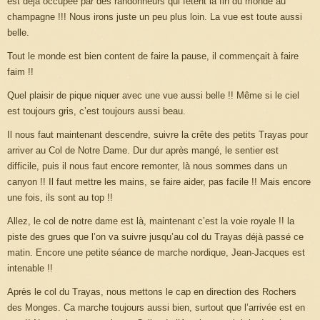
est déjà occupée par des randonneurs qui fêtent la fin du monde au
champagne !!! Nous irons juste un peu plus loin. La vue est toute aussi
belle.
Tout le monde est bien content de faire la pause, il commençait à faire
faim !!
Quel plaisir de pique niquer avec une vue aussi belle !! Même si le ciel
est toujours gris, c’est toujours aussi beau.
Il nous faut maintenant descendre, suivre la crête des petits Trayas pour
arriver au Col de Notre Dame. Dur dur après mangé, le sentier est
difficile, puis il nous faut encore remonter, là nous sommes dans un
canyon !! Il faut mettre les mains, se faire aider, pas facile !! Mais encore
une fois, ils sont au top !!
Allez, le col de notre dame est là, maintenant c’est la voie royale !! la
piste des grues que l’on va suivre jusqu’au col du Trayas déjà passé ce
matin. Encore une petite séance de marche nordique, Jean-Jacques est
intenable !!
Après le col du Trayas, nous mettons le cap en direction des Rochers
des Monges. Ca marche toujours aussi bien, surtout que l’arrivée est en