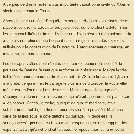
A ce jour, ce drame reste la plus importante catastrophe civile du XXème
siècle qu’ai connu la France.
Après plusieurs années d'enquête, expertises et contre expertises, deux
rapports sont remis aux autorités judiciaires, qui cherchent à déterminer
les responsabilités du drame. Ils écartent l'hypothèse d'un ébranlement dû
à un séisme - phénomène fréquent dans la région - ou à des explosifs
utilisés pour la construction de l'autoroute. L'emplacement du barrage, en
revanche, est mis en cause.
Les barrages-voûtes sont réputés pour leur exceptionnelle solidité, la
poussée de l'eau ne faisant que renforcer leur résistance. Malgré la très
6,78 m
1,50 m
faible épaisseur du barrage de Malpasset :
à la base et
à la crête, ce qui en fait le barrage le plus mince d'Europe, la voûte elle-
même est entièrement hors de cause. Mais ce type d'ouvrage doit
s'appuyer solidement sur le rocher, ce qui n'était apparemment pas le cas
à Malpasset. Certes, la roche, quoique de qualité médiocre, était
suffisamment solide, en théorie, pour résister à la poussée. Mais une
série de failles sous le côté gauche du barrage, "ni décelées, ni
soupçonnées" pendant les travaux de prospection, selon le rapport des
experts, faisait qu'à cet endroit la voûte ne reposait pas sur une roche