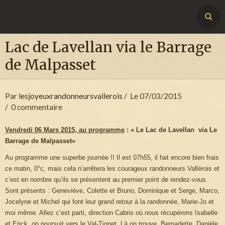
Lac de Lavellan via le Barrage
de Malpasset
Par
lesjoyeuxrandonneursvallerois
Le 07/03/2015
0 commentaire
Vendredi 06 Mars 2015, au programme
:
« Le Lac de Lavellan via Le
Barrage de Malpasset»
Au programme une superbe journée !! Il est 07h55, il fait encore bien frais
ce matin, 0°c, mais cela n’arrêtera les courageux randonneurs Vallérois et
c’est en nombre qu’ils se présentent au premier point de rendez-vous.
Sont présents : Geneviève, Colette et Bruno, Dominique et Serge, Marco,
Jocelyne et Michel qui font leur grand retour à la randonnée, Marie-Jo et
moi même. Allez c’est parti, direction Cabris où nous récupérons Isabelle
et Erick, on poursuit vers le Val-Tignet. Là on trouve, Bernadette, Danièle,