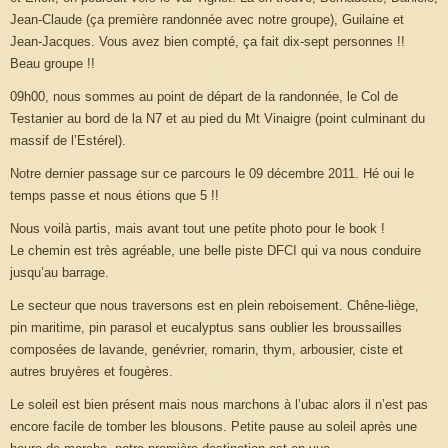
Jean-Claude (ça première randonnée avec notre groupe), Guilaine et
Jean-Jacques. Vous avez bien compté, ça fait dix-sept personnes !!
Beau groupe !!
09h00, nous sommes au point de départ de la randonnée, le Col de
Testanier au bord de la N7 et au pied du Mt Vinaigre (point culminant du
massif de l’Estérel).
Notre dernier passage sur ce parcours le 09 décembre 2011. Hé oui le
temps passe et nous étions que 5 !!
Nous voilà partis, mais avant tout une petite photo pour le book !
Le chemin est très agréable, une belle piste DFCI qui va nous conduire
jusqu’au barrage.
Le secteur que nous traversons est en plein reboisement. Chêne-liège,
pin maritime, pin parasol et eucalyptus sans oublier les broussailles
composées de lavande, genévrier, romarin, thym, arbousier, ciste et
autres bruyères et fougères.
Le soleil est bien présent mais nous marchons à l’ubac alors il n’est pas
encore facile de tomber les blousons. Petite pause au soleil après une