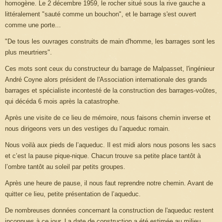
homogène. Le 2 décembre 1959, le rocher situé sous la rive gauche a
littéralement "sauté comme un bouchon", et le barrage s'est ouvert
comme une porte...
"De tous les ouvrages construits de main d'homme, les barrages sont les
plus meurtriers".
Ces mots sont ceux du constructeur du barrage de Malpasset, l'ingénieur
André Coyne alors président de l'Association internationale des grands
barrages et spécialiste incontesté de la construction des barrages-voûtes,
qui décéda 6 mois après la catastrophe.
Après une visite de ce lieu de mémoire, nous faisons chemin inverse et
nous dirigeons vers un des vestiges du l’aqueduc romain.
Nous voilà aux pieds de l’aqueduc. Il est midi alors nous posons les sacs
et c’est la pause pique-nique. Chacun trouve sa petite place tantôt à
l’ombre tantôt au soleil par petits groupes.
Après une heure de pause, il nous faut reprendre notre chemin. Avant de
quitter ce lieu, petite présentation de l’aqueduc.
De nombreuses données concernant la construction de l'aqueduc restent
inconnues à ce jour. La date de construction a été estimée au milieu