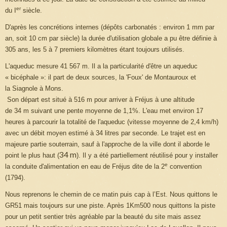
er
du I
siècle.
D'après les concrétions internes (dépôts carbonatés : environ 1 mm par
an, soit 10 cm par siècle) la durée d'utilisation globale a pu être définie à
305 ans, les 5 à 7 premiers kilomètres étant toujours utilisés.
L'aqueduc mesure 41 567 m. Il a la particularité d'être un aqueduc
« bicéphale »: il part de deux sources, la 'Foux' de Montauroux et
la Siagnole à Mons.
Son départ est situé à 516 m pour arriver à Fréjus à une altitude
de 34 m suivant une pente moyenne de 1,1%. L'eau met environ 17
heures à parcourir la totalité de l'aqueduc (vitesse moyenne de 2,4 km/h)
avec un débit moyen estimé à 34 litres par seconde. Le trajet est en
majeure partie souterrain, sauf à l'approche de la ville dont il aborde le
34 m
point le plus haut (
). Il y a été partiellement réutilisé pour y installer
e
la conduite d'alimentation en eau de Fréjus dite de la 2
convention
(1794).
Nous reprenons le chemin de ce matin puis cap à l’Est. Nous quittons le
GR51 mais toujours sur une piste. Après 1Km500 nous quittons la piste
pour un petit sentier très agréable par la beauté du site mais assez