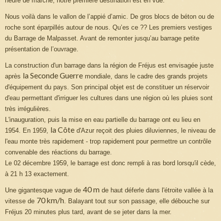
heure de marche, notre première destination est en vue.
Nous voilà dans le vallon de l’appié d’amic. De gros blocs de béton ou de
roche sont éparpillés autour de nous. Qu’es ce ?? Les premiers vestiges
du Barrage de Malpasset. Avant de remonter jusqu’au barrage petite
présentation de l’ouvrage.
La construction d'un barrage dans la région de Fréjus est envisagée juste
la Seconde Guerre
après
mondiale, dans le cadre des grands projets
d'équipement du pays. Son principal objet est de constituer un réservoir
d'eau permettant d'irriguer les cultures dans une région où les pluies sont
très irrégulières.
L'inauguration, puis la mise en eau partielle du barrage ont eu lieu en
la Côte
1954. En 1959,
d'Azur reçoit des pluies diluviennes, le niveau de
l'eau monte très rapidement - trop rapidement pour permettre un contrôle
convenable des réactions du barrage.
Le 02 décembre 1959, le barrage est donc rempli à ras bord lorsqu'il cède,
à 21 h 13 exactement.
40 m
Une gigantesque vague de
de haut déferle dans l'étroite vallée à la
70 km/h
vitesse de
. Balayant tout sur son passage, elle débouche sur
Fréjus 20 minutes plus tard, avant de se jeter dans la mer.