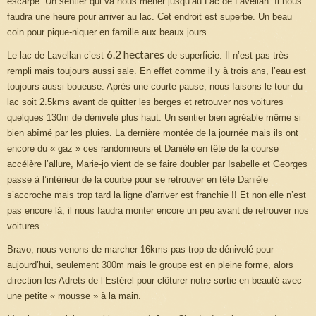
escarpé. Un sentier qui va nous mener jusqu’au Lac de Lavellan. Il nous
faudra une heure pour arriver au lac. Cet endroit est superbe. Un beau
coin pour pique-niquer en famille aux beaux jours.
6.2 hectares
Le lac de Lavellan c’est
de superficie. Il n’est pas très
rempli mais toujours aussi sale. En effet comme il y à trois ans, l’eau est
toujours aussi boueuse. Après une courte pause, nous faisons le tour du
lac soit 2.5kms avant de quitter les berges et retrouver nos voitures
quelques 130m de dénivelé plus haut. Un sentier bien agréable même si
bien abîmé par les pluies. La dernière montée de la journée mais ils ont
encore du « gaz » ces randonneurs et Danièle en tête de la course
accélère l’allure, Marie-jo vient de se faire doubler par Isabelle et Georges
passe à l’intérieur de la courbe pour se retrouver en tête Danièle
s’accroche mais trop tard la ligne d’arriver est franchie !! Et non elle n’est
pas encore là, il nous faudra monter encore un peu avant de retrouver nos
voitures.
Bravo, nous venons de marcher 16kms pas trop de dénivelé pour
aujourd’hui, seulement 300m mais le groupe est en pleine forme, alors
direction les Adrets de l’Estérel pour clôturer notre sortie en beauté avec
une petite « mousse » à la main.